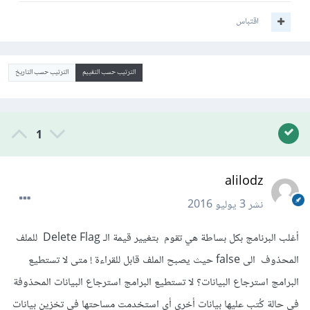
اقتباس
الترتيب حسب التقييم
الترتيب حسب التاريخ
1
alilodz
نشر
3 يوليو 2016
أغلب البرنامج بكل بساطة هي تقوم بتغيير قيمة الـ Delete Flag للملف
المحذوف الى false حيث يصبح الملف قابل للقراءة ! متى لا تستطيع
البرامج استرجاع البيانات؟ لا تستطيع البرامج استرجاع البيانات المحذوفة
في حالة كُتب عليها بيانات أخرى أي استخدمت مساحتها في تخزين بيانات