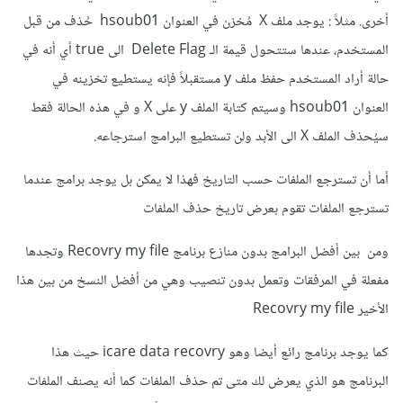
أخرى. مثلاً : يوجد ملف X مُخزن في العنوان hsoub01 حُذف من قبل
المستخدم، عندها ستتحول قيمة الـ Delete Flag الى true أي أنه في
حالة أراد المستخدم حفظ ملف y مستقبلاً فإنه يستطيع تخزينه في
العنوان hsoub01 وسيتم كتابة الملف y على X و في هذه الحالة فقط
سيُحذف الملف X الى الأبد ولن تستطيع البرامج استرجاعه.
أما أن تسترجع الملفات حسب التاريخ فهذا لا يمكن بل يوجد برامج عندما
تسترجع الملفات تقوم بعرض تاريخ حذف الملفات
ومن بين أفضل البرامج بدون منازع برنامج Recovry my file وتجدها
مفعلة في المرفقات وتعمل بدون تنصيب وهي من أفضل النسخ من بين هذا
الأخير Recovry my file
كما يوجد برنامج رائع أيضا وهو icare data recovry حيث هذا
البرنامج هو الذي يعرض لك متى تم حذف الملفات كما أنه يصنف الملفات