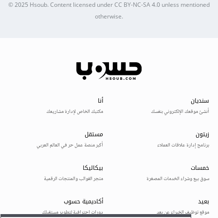
© 2025
Hsoub
.
Content licensed under
CC BY-NC-SA 4.0
unless mentioned
otherwise.