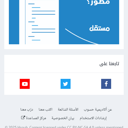
تابعنا على
عن أكاديمية حسوب
الأسئلة الشائعة
اكتب معنا
درّب معنا
إرشادات الاستخدام
بيان الخصوصية
مركز المساعدة
© 2025
Hsoub
.
Content licensed under
CC BY-NC-SA 4.0
unless mentioned