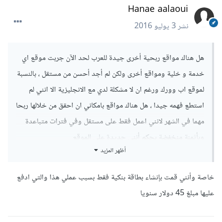
Hanae aalaoui
نشر
3 يوليو 2016
هل هناك مواقع ربحية أخرى جيدة للعرب لحد الآن جربت موقع اي
خدمة و خلية ومواقع أخرى ولكن لم أجد أحسن من مستقل ، بالنسبة
لموقع اب وورك ورغم ان لا مشكلة لدي مع الانجليزية الا انني لم
استطع فهمه جيدا ، هل هناك مواقع بامكاني ان احقق من خلالها ربحا
مهما في الشهر لانني اعمل فقط على مستقل وفي فترات متباعدة
وبأثمنة منخفضة بحكم أنني جديدة على الموقع
أظهر المزيد
خاصة وأنني قمت بإنشاء بطاقة بنكية فقط بسبب عملي هذا والتي ادفع
عليها مبلغ 45 دولار سنويا