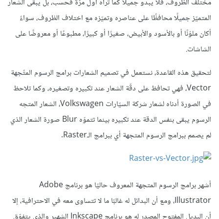
مختلف الظروف، فلا يبدو جميلًا كما تراه أول مرّة فحسب، بل يبقى الشعار
المتميّز جميلًا محافظًا على عناصره وتميّزه مع اختلاف الظروف، سواءً
أكان ملوّنًا أو بالأسود والأبيض، صغيرًا أو كبيرًا، مطبوعًا أو معروضًا على
الشاشات.
لتحقيق هذه القاعدة، نستعمل في تصميم الشعارات برامج الرسوم المتّجهة
Vector، فهي تحافظ على دقّة الشعار عند تكبيره وتصغيره، وكما تلاحظ
في الصورة أدناه لشعار شركة السيّارات Volkswagen، الشعار المتجه
الرسوم يبقى بنفس الدقة عند تكبيره بينما تتموّه Blur صورة الشعار الذي
لم يصمم ببرامج الرسوم المتجهة أي ببرامج الـRaster.
أشهر برامج الرسوم المتجهة المعروف حاليًا هو برنامج Adobe
Illustrator، ومع أن البدائل له غالبًا ما لا تتساوى معه في الاحترافية، إلا
أن البديل المفتوح المصدر له هو برنامج Inkscape الشهير والذي يتفوّق