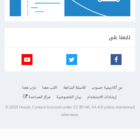
تابعنا على
عن أكاديمية حسوب
الأسئلة الشائعة
اكتب معنا
درّب معنا
إرشادات الاستخدام
بيان الخصوصية
مركز المساعدة
© 2025
Hsoub
.
Content licensed under
CC BY-NC-SA 4.0
unless mentioned
otherwise.