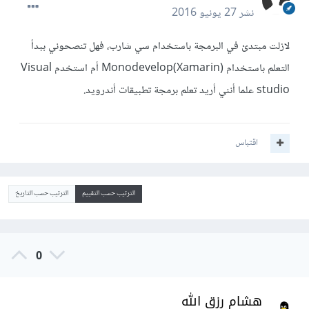
نشر
27 يونيو 2016
لازلت مبتدئ في البرمجة باستخدام سي شارب، فهل تنصحوني ببدأ
التعلم باستخدام Monodevelop(Xamarin) أم استخدم Visual
studio علما أنني أريد تعلم برمجة تطبيقات أندرويد.
اقتباس
الترتيب حسب التقييم
الترتيب حسب التاريخ
0
هشام رزق الله