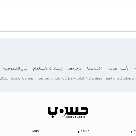
الأسئلة الشائعة
اكتب معنا
درّب معنا
إرشادات الاستخدام
بيان الخصوصية
 2025
Hsoub
.
Content licensed under
CC BY-NC-SA 4.0
unless mentioned otherwi