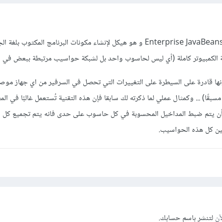
في الجافا EJB هو اختصار لـ Enterprise JavaBeans و هو هيكل لإنشاء مكونات البرنامج المكتوب 
كة الكمبيوتر كاملة (أي ليس لحاسوب واحد بل لشبكة حواسيب مرتبطة ببعض في ش
ا قادرة على السيطرة على التغييرات التي تحصل في السرفير من اي جهاز موص
قًا) ... وكمثال عملي لما ذكرته لك سابقا فإن هذه التقنية تُستعمل غالبًا في الم
S فبدلا من أن يتم ضبط المداخيل المحسوبة في كل حاسوب على حدى فانه يتم تجميع كل 
ن كل هذه الحواسيب.
آن
لتنشر باسم حسابك.