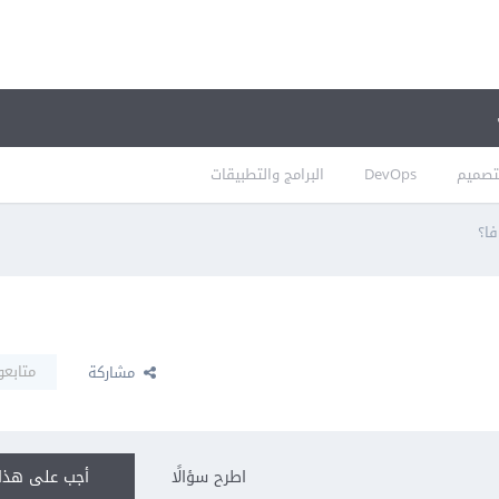
تصميم
DevOps
البرامج والتطبيقات
متابعو
مشاركة
اطرح سؤالًا
أجب على هذا 