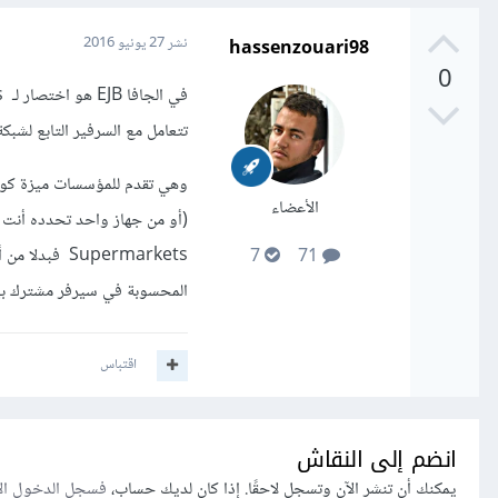
hassenzouari98
نشر
27 يونيو 2016
0
تتعامل مع السرفير التابع لشب
وهي تقدم للمؤسسات ميزة كونه
الأعضاء
(أو من جهاز واحد تحدده أنت مسب
upermarkets
7
71
المحسوبة في سيرفر مشترك بي
اقتباس
انضم إلى النقاش
يمكنك أن تنشر الآن وتسجل لاحقًا. إذا كان لديك حساب،
فسجل الدخول ال