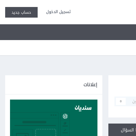
تسجيل الدخول
حساب جديد
إعلانات
ن
0
السؤال