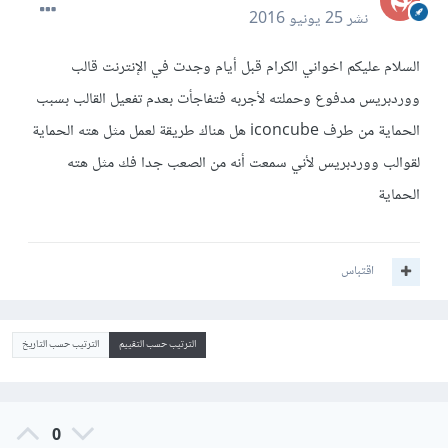
نشر
25 يونيو 2016
السلام عليكم اخواني الكرام قبل أيام وجدت في الإنترنت قالب
ووردبريس مدفوع وحملته لأجربه فتفاجأت بعدم تفعيل القالب بسبب
الحماية من طرف iconcube هل هناك طريقة لعمل مثل هته الحماية
لقوالب ووردبريس لأني سمعت أنه من الصعب جدا فك مثل هته
الحماية
اقتباس
الترتيب حسب التقييم
الترتيب حسب التاريخ
0