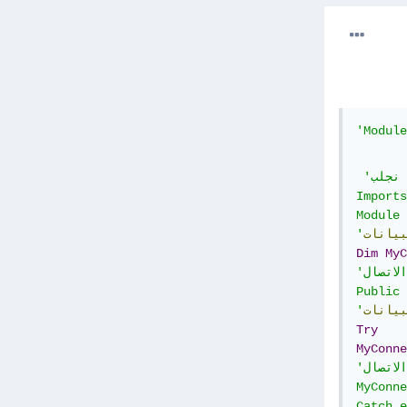
'نجلب 

Imports
Module 
بيانات
'
Dim
MyC
'دالة اربط الاتصال

Public 
بيانات
'
Try
MyConne
'فتح الاتصال

MyConne
Catch e