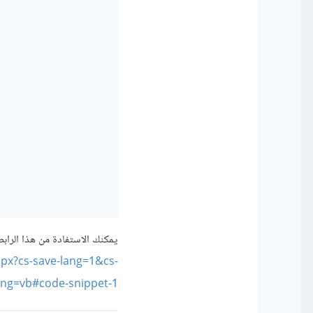
يمكنك الاستفادة من هذا الرا
spx?cs-save-lang=1&cs-
ang=vb#code-snippet-1