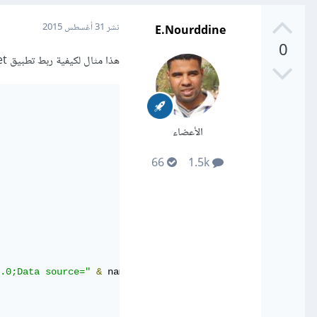
E.Nourddine
نشر
31 أغسطس 2015
0
هذا مثال لكيفية ربط تطبيق Vb.net بقاعدة بيانات من نوع access :
الأعضاء
66
1.5k
4.0;Data source="
&