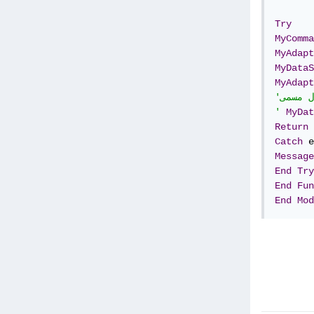
Try
MyComma
MyAdapt
MyDataS
MyAdapt
'المعلومات المستخرجة موجودة في جدول مسمى   user

'
MyDat
Return
Catch
 e
Message
End
Try
End
Fun
End
Mod