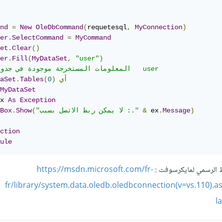
nd
=
New
OleDbCommand
(
requetesql
,
MyConnection
)
er
.
SelectCommand
=
MyCommand
et
.
Clear
()
er
.
Fill
(
MyDataSet
,
"user"
)
أي
)
0
(
Tables
.
aSet
MyDataSet
x 
As
Exception
)
Message
.
 ex
&
"لا يمكن ربط الاتصل بسبب :."
(
Show
.
Box
ction
ule
بط الرسمي لمايكرسوفت :
https://msdn.microsoft.com/fr-
fr/library/system.data.oledb.oledbconnection(v=vs.110).a
l