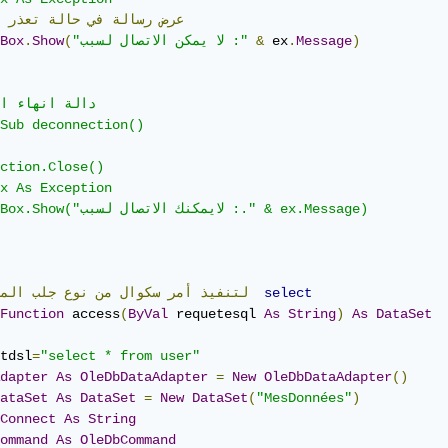
عرض
رسالة
في
حالة
تعذر
)
Message
.
 ex
&
"لا يمكن الاتصال لسبب :"
(
Show
.
Box
Sub deconnection()

ction.Close()

x As Exception

MessageBox.Show("لايمكنك الاتصال

select
لتنفيذ
أمر
سكوال
من
نوع
جلب
الم
Function
 access
(
ByVal
 requetesql 
As
String
)
As
DataSet
tdsl
=
"select * from user"
dapter
As
OleDbDataAdapter
=
New
OleDbDataAdapter
()
ataSet
As
DataSet
=
New
DataSet
(
"MesDonnées"
)
Connect
As
String
ommand
As
OleDbCommand