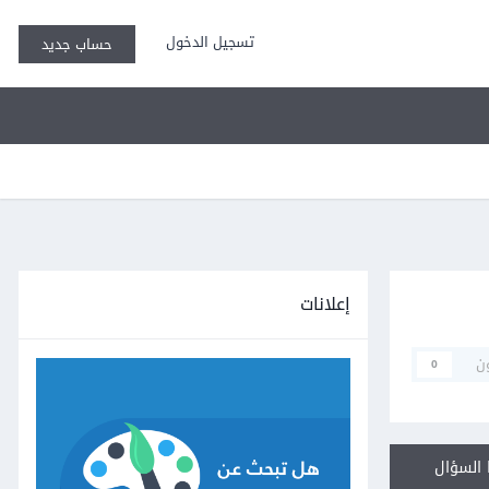
تسجيل الدخول
حساب جديد
إعلانات
ن
0
السؤال