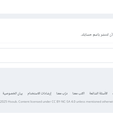
آن
لتنشر باسم حسابك.
الأسئلة الشائعة
اكتب معنا
درّب معنا
إرشادات الاستخدام
بيان الخصوصية
 2025
Hsoub
.
Content licensed under
CC BY-NC-SA 4.0
unless mentioned otherwi