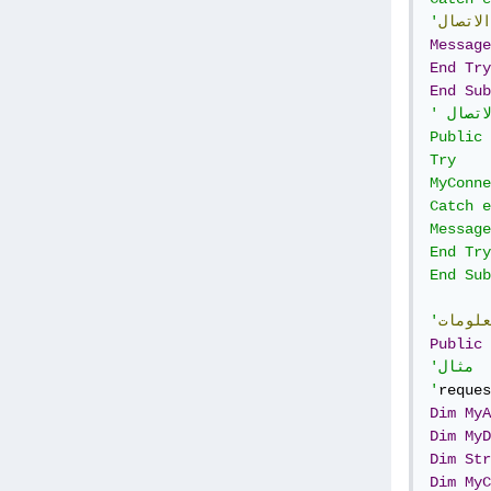
الاتصال
'
Message
End
Try
End
Sub
' دالة انهاء الاتصال

Public 
Try

MyConne
Catch e
 لسبب :." & ex.Message)
End Try

End Sub

علومات
'
Public
'مثال

'
reques
Dim
MyA
Dim
MyD
Dim
Str
Dim
MyC