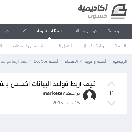
الرئيسية
دروس ومقالات
أسئلة وأجوبة
كتب
دورات
البرمجة
ريادة الأعمال
العمل الحر
التسويق والمبيعات
ال
الرئيسية
أسئلة وأجوبة
الأقسام
أسئلة DevOps
كيف أربط قواعد 
كيف أربط قواعد البيانات أكسس بال
0
بواسطة marketer
15 يوليو 2015