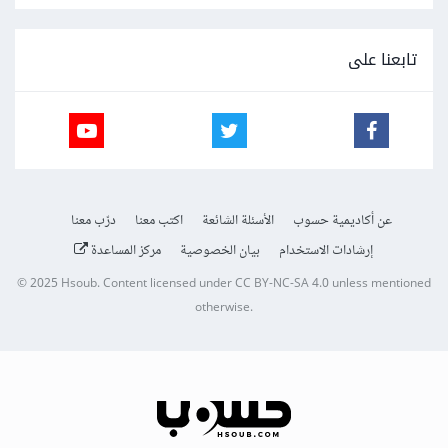
تابعنا على
عن أكاديمية حسوب
الأسئلة الشائعة
اكتب معنا
درّب معنا
إرشادات الاستخدام
بيان الخصوصية
مركز المساعدة
© 2025
Hsoub
.
Content licensed under
CC BY-NC-SA 4.0
unless mentioned
otherwise.