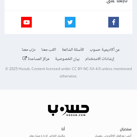
تابعنا على
عن أكاديمية حسوب
الأسئلة الشائعة
اكتب معنا
درّب معنا
إرشادات الاستخدام
بيان الخصوصية
مركز المساعدة
© 2025
Hsoub
.
Content licensed under
CC BY-NC-SA 4.0
unless mentioned
otherwise.