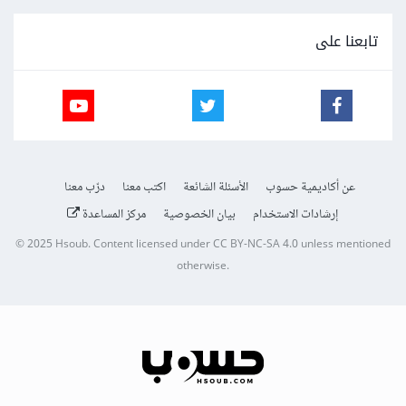
تابعنا على
عن أكاديمية حسوب
الأسئلة الشائعة
اكتب معنا
درّب معنا
إرشادات الاستخدام
بيان الخصوصية
مركز المساعدة
© 2025
Hsoub
.
Content licensed under
CC BY-NC-SA 4.0
unless mentioned
otherwise.