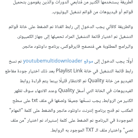
الطريقة يستخدمها الكثير من مُتابعي الدورات والذين يقومون بتحميل
قوائم أو فيديوهات من قوائم تشغيل اليوتيوب.
والطريقة كالآتي يجب الدخول إلى رابط القناة ثم الضغط على خانة قوائم
التشغيل ثم اختيار قائمة التشغيل المراد تحميلها إلى جهاز الكمبيوتر،
والبرامج المطلوبة هي مُتصفح فايرفوكس، برنامج داونلود مانجر.
أولًا: يجب الدخول إلى
موقع youtubemultidownloader
ثم نسخ
رابط قائمة التشغيل في خانة Playlist Link بعد ذلك اختيار جودة مقاطع
الفيديو من خانة Quality ثم الانتظار قليلًا بينما يتم قراءة روابط
الفيديوهات في الخانة التي أسفل Quality وعند الانتهاء سوف تظهر
الكثير من الروابط، يجب نسخُها جميعًا ولصقها في ملف txt على سطح
المكتب ثم فتح برنامج إنترنت داونلود مانجر والضغط على كلمة "المهام"
الموجودة في البرنامج ثم الضغط على كلمة إستيراد ثم اختيار "من ملف
نصي" واختيار ملف الـ TXT الموجود به الروابط.