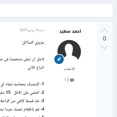
احمد سعيد
نشر
14 يوليو 2015
0
عزيزي الساائل
لاجل ان تبقى متحمسا في عم
اتباع الاتي
الأعضاء
13
1- التصرف بحماسه تجاه اي موقف تواجهة وترك التقاعس
2- اقضي على الاقل 15 دقيقه من يومك في عمل شي تحبه ( رياضه , نشاط ثقافي , هواية )
3- خذ قسط كافي من الراحة يوميا
4- قم باطعام نفسك جيدا بمافيه فائده غذائية لك