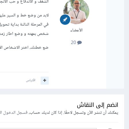
الشغف و الاندفاع و حب الانج
لابد من وضع خط و السير عليها 
في المرحلة الثالثة بداية تحو
الأعضاء
شخص بمهته و وضع اطار زمني ل
20
ضع خطتك، اختر الاشخاص الايج
اقتباس
انضم إلى النقاش
يمكنك أن تنشر الآن وتسجل لاحقًا. إذا كان لديك حساب،
فسجل الدخول ال