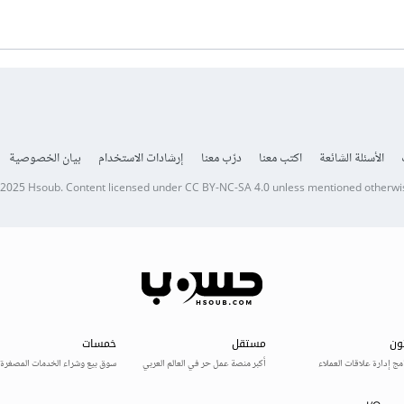
الأسئلة الشائعة
اكتب معنا
درّب معنا
إرشادات الاستخدام
بيان الخصوصية
 2025
Hsoub
.
Content licensed under
CC BY-NC-SA 4.0
unless mentioned otherwi