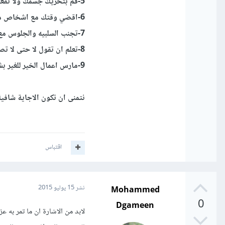
5-قم بتحريك جسمك ولا تقعد في مكان واحد لفترات طويلة
6-اقضي وقتك مع اشخاص متحمسيين ومتسمين بالايجابية في حياتهم
7-تجنب السلبيه والجلوس مع الاشخاص السلبيين
8-تعلم ان تقول لا حتى لا تصادف مواقف وطلبات تجد احراجا في رفضها مما يؤدي الى استهلاك وقتك وطاقتك
9-مارس اعمال الخير للغير بشكل يومي فهذا يمدك بالحماسه والسعاده
نتمنى ان تكون الاجاية شافي
اقتباس
Mohammed
نشر
15 يوليو 2015
0
Dgameen
لابد من الاشارة ان ما تمر به 