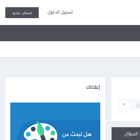
تسجيل الدخول
حساب جديد
إعلانات
ن
0
السؤال