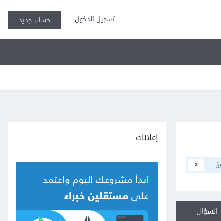
تسجيل الدخول
حساب جديد
إعلانات
ن
2
السؤال