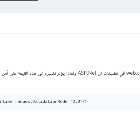
ماهو معنى هذا الكود في ملف ال web.config في تطبيقات ال ASP.Net ولماذا يُؤثّر تغييره الى هذه القي
ntime requestValidationMode="2.0"/>