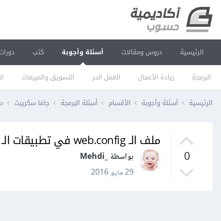
الرئيسية
دروس ومقالات
أسئلة وأجوبة
كتب
دورات
البرمجة
ريادة الأعمال
العمل الحر
التسويق والمبيعات
ال
الرئيسية
أسئلة وأجوبة
الأقسام
أسئلة البرمجة
جافا سكريبت
ملف الـ
ملف الـ web.config في تطبيقات الـ ASP.Net؟
0
بواسطة _Mehdi
29 مايو 2016