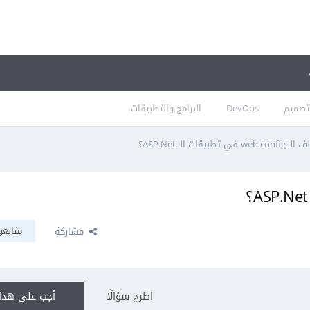
تصميم
DevOps
البرامج والتطبيقات
 web.config في تطبيقات الـ ASP.Net؟
متابعو
مشاركة
اطرح سؤالًا
أجب على هذا 