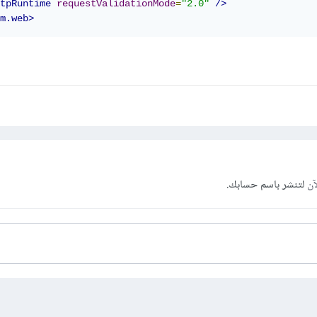
tpRuntime
requestValidationMode
=
"2.0"
/>
m.web>
آن
لتنشر باسم حسابك.