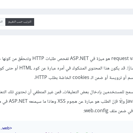
الترتيب حسب التقييم
ال
التحقّق من الطلب request validation هو ميزة في ASP.NET تفحص طلبات TP
محتوى من الممكن أن يكون ضارًّا. قد يكون هذا المحتوى المشكوك في أمره عبارة عن كود HTML 
تسمح للمستخدمين بإدخال بعض التعليقات، فمن غير المنطقي أن تحتوي تلك التع
كود HTML أو كود JavaScript وإلّا فإنّ الطلب هو عبارة عن هجو
 ملف web.config:
.web>