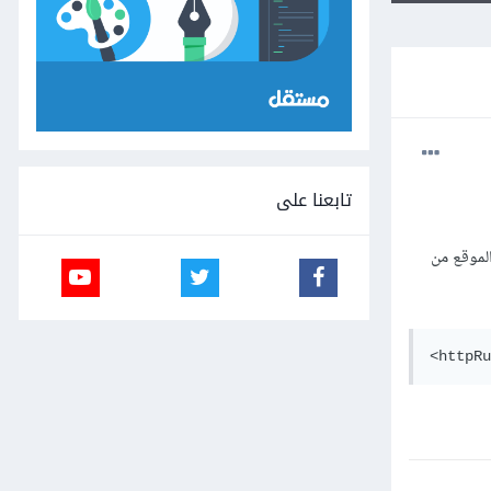
تابعنا على
مة على أمن الموقع من
<httpRu