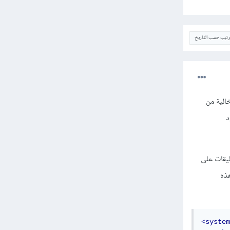
ترتيب حسب التاريخ
HT وتتحقّق من كونها خالية من
أو حتى كود
ليقات على
م XSS وهاذا ما سيمنعه ASP.NET في هذه
<system