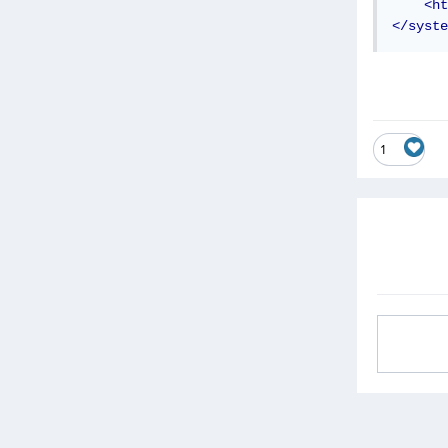
<ht
</syste
1