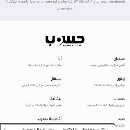
© 2025
Hsoub
.
Content licensed under
CC BY-NC-SA 4.0
unless mentioned
otherwise.