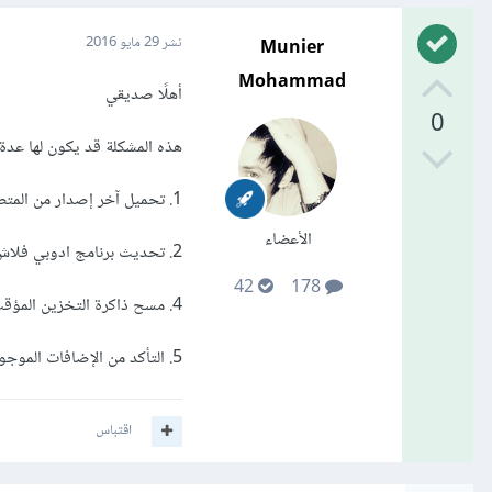
Munier
نشر
29 مايو 2016
Mohammad
أهلًا صديقي
0
هذه المشكلة قد يكون لها عدة
1. تحميل آخر إصدار من المتصفح بالنسبة لجوجل كروم (
الأعضاء
2. تحديث برنامج ادوبي فلاش بلاير _Adobe Flash Player، جرّب
42
178
4. مسح ذاكرة التخزين المؤقت في المتصفح.
5. التأكد من الإضافات الموجودة في المتصفح من خلال الإعدادات ثم الدخول إلى الإضافات.
اقتباس