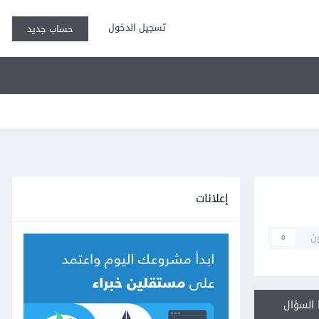
تسجيل الدخول
حساب جديد
إعلانات
ن
0
السؤال