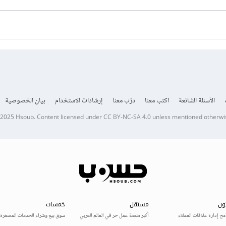
الأسئلة الشائعة
اكتب معنا
درّب معنا
إرشادات الاستخدام
بيان الخصوصية
 2025
Hsoub
.
Content licensed under
CC BY-NC-SA 4.0
unless mentioned otherwi