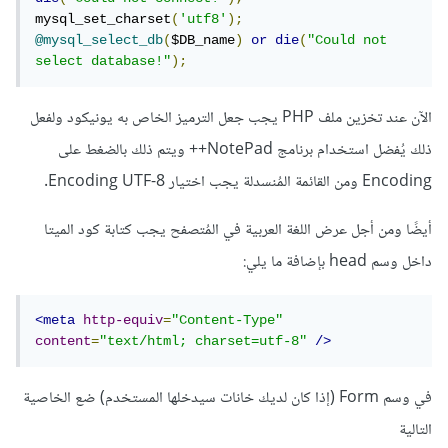
mysql_set_charset
(
'utf8'
);
@mysql_select_db
(
$DB_name
)
or
die
(
"Could not 
select database!"
);
الآن عند تخزين ملف PHP يجب جعل الترميز الخاص به يونيكود ولفعل
ذلك يُفضل استخدام برنامج NotePad++ ويتم ذلك بالضغط على
Encoding ومن القائمة المُنسدلة يجب اختيار Encoding UTF-8.
أيضًا ومن أجل عرض اللغة العربية في المُتصفح يجب كتابة كود الميتا
داخل وسم head بإضافة ما يلي:
<meta
http-equiv
=
"Content-Type"
content
=
"text/html; charset=utf-8"
/>
في وسم Form (إذا كان لديك خانات سيدخلها المستخدم) ضع الخاصية
التالية