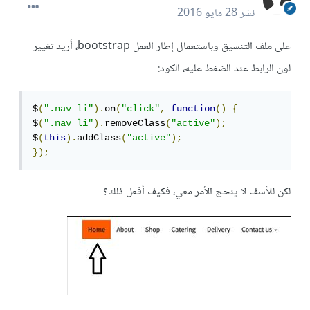
نشر
28 مايو 2016
على ملف التنسيق وباستعمال إطار العمل bootstrap، أريد تغيير
لون الرابط عند الضغط عليه، الكود:
$
(
".nav li"
).
on
(
"click"
,
function
()
{
$
(
".nav li"
).
removeClass
(
"active"
);
$
(
this
).
addClass
(
"active"
);
});
لكن للأسف لا ينحج الأمر معي، فكيف أفعل ذلك؟