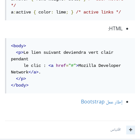
*/
a
:
active 
{
 color
:
 lime
;
}
/* active links */
HTML:
<body>
<p>
Le lien suivant deviendra vert clair 
pendant 

     le clic : 
<a
href
=
"#"
>
Mozilla Developer 
Network
</a>
.

</p>
</body>
إطار عمل Bootstrap
اقتباس