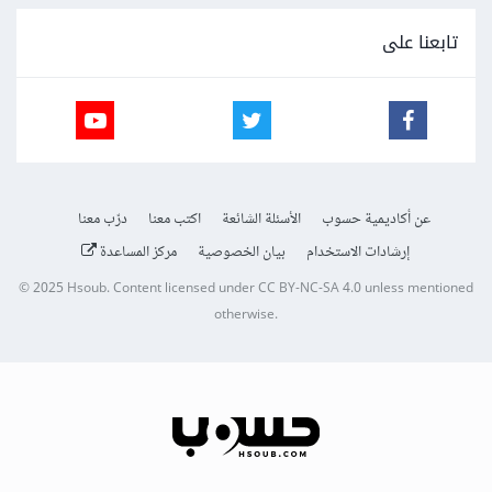
تابعنا على
عن أكاديمية حسوب
الأسئلة الشائعة
اكتب معنا
درّب معنا
إرشادات الاستخدام
بيان الخصوصية
مركز المساعدة
© 2025
Hsoub
.
Content licensed under
CC BY-NC-SA 4.0
unless mentioned
otherwise.