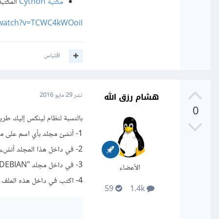
مكتبة Cython
المكتب
/watch?v=TCWC4kWOoiI
اقتباس
هشام رزق الله
نشر
29 مايو 2016
0
بالنسبة لنظام لينكس إليك طريقة إنشاء حزم
1- أنشئ مجلد بأي اسم على مجلد المنزل (home).
2- في داخل هذا المجلد أنشء مجلدين جديدين باسم "DEBIAN" و "usr".
3- في داخل مجلد "DEBIAN" أنشئ ملف جديد -بدون امتداد- باسم "control".
الأعضاء
4- اكتب في داخل هذه الملف البيانات التالية وغيّر ما تريد تغييره:
59
1.4k