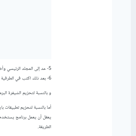
5- عد إلى المجلد الرئيسي وأضف ملف بايثون إلى مجلد جديد باسم "bin" داخل مجلد "usr".
6- بعد ذلك اكتب في الطرفية dpkg -b mypyscript حيث أن mypyscript هو اسم المجلد الرئيسي.
و بالنسبة لتحزيم الشيفرة ال
أما بالنسبة لتحزيم تطبيقات با
الطريقة.