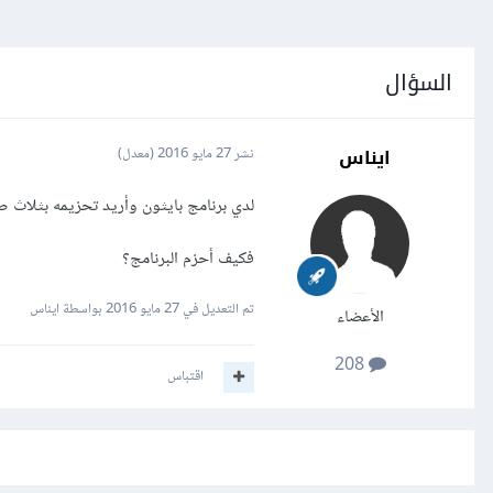
السؤال
ايناس
نشر
27 مايو 2016
(معدل)
لدي برنامج بايثون وأريد تحزيمه بثلاث صيغ: ويندوز exe، لينكس
فكيف أحزم البرنامج؟
تم التعديل في
27 مايو 2016
بواسطة ايناس
الأعضاء
208
اقتباس