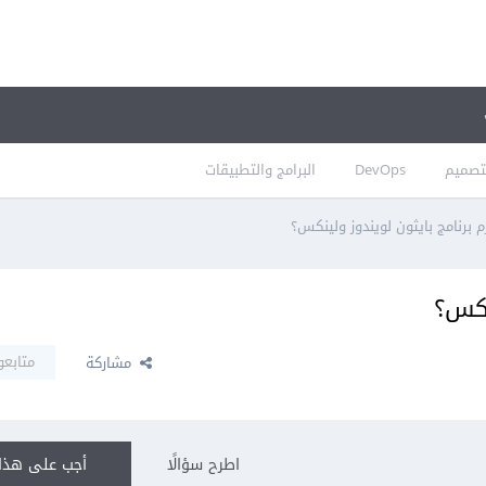
تصميم
DevOps
البرامج والتطبيقات
 برنامج بايثون لويندوز ولينكس؟
نكس؟
متابعو
مشاركة
اطرح سؤالًا
أجب على هذا 