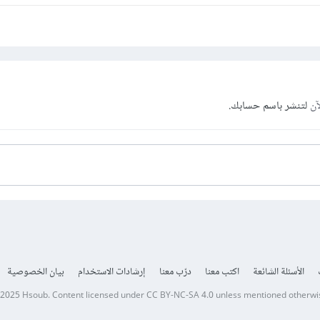
آن
لتنشر باسم حسابك.
الأسئلة الشائعة
اكتب معنا
درّب معنا
إرشادات الاستخدام
بيان الخصوصية
 2025
Hsoub
.
Content licensed under
CC BY-NC-SA 4.0
unless mentioned otherwi