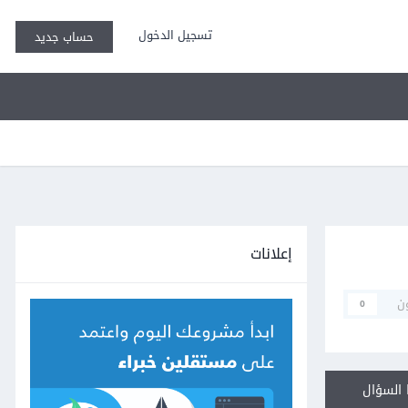
تسجيل الدخول
حساب جديد
إعلانات
ن
0
السؤال