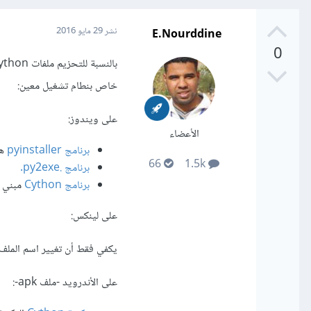
E.Nourddine
نشر
29 مايو 2016
0
خاص بنطام تشغيل معين:
على ويندوز:
الأعضاء
برنامج
pyinstaller
هذ
66
1.5k
برنامج .py2exe.
برنامج Cython
مبني بل
على لينكس:
يكفي فقط أن تغيير اسم الملف من filename.py إلى filename (ولا حاجة لتحزيمه بصي
على الأندرويد -ملف apk-: