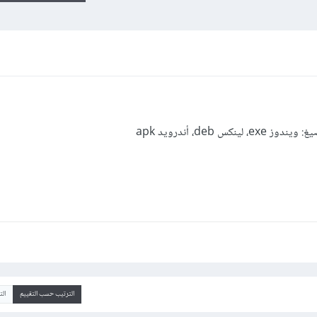
 deb، أندرويد apk
الترتيب حسب التقييم
ال