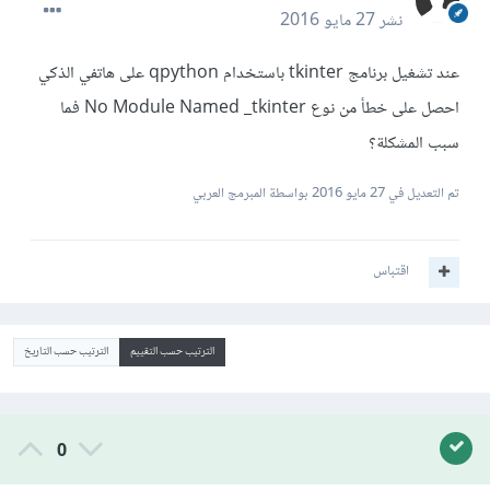
نشر
27 مايو 2016
عند تشغيل برنامج tkinter باستخدام qpython على هاتفي الذكي
احصل على خطأ من نوع No Module Named _tkinter فما
سبب المشكلة؟
تم التعديل في
27 مايو 2016
بواسطة المبرمج العربي
اقتباس
الترتيب حسب التقييم
الترتيب حسب التاريخ
0