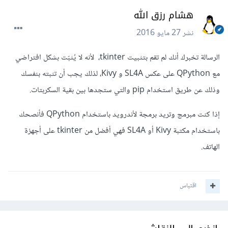
هشام رزق الله
نشر
27 مايو 2016
الرسالة تخبرك أنك لم تقم بتثبيت tkinter، لأنه لا يُثبّت بشكل افتراضي
مع QPython على عكس SL4A و Kivy، لذلك يجب أن تثبته بنفسك
وذلك عن طريق استخدام pip والتي ستجدها بين بقية السكربتات.
إذا كنت مبرمج وتريد برمجة لأندرويد باستخدام QPython فأنصحك
باستخدام مكتبة Kivy أو SL4A فهي أفضل من tkinter على أجهزة
الهاتف.
اقتباس