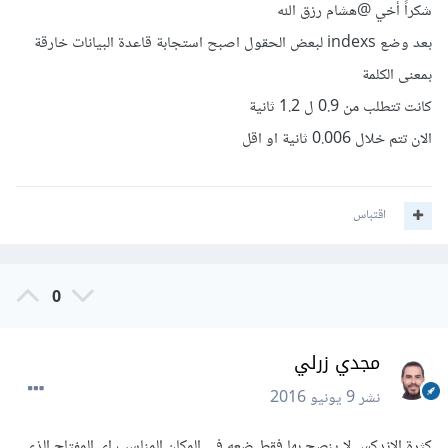
شكراً أخي
@هشام رزق الله
بعد وضع indexs لبعض الحقول اصبح استجابة قاعدة البيانات خارقة
بمعنى الكلمة
كانت تتطلب من 0.9 ل 1.2 ثانية
الان تتم خلال 0.006 ثانية او اقل
اقتباس
0
مجدي زرلي
نشر
9 يونيو 2016
كثرة الاندكس لا ينصح بها فقط ضعه في المكان المناسب اي المفتاح الذي