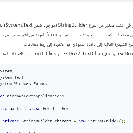
أحد الأساليب الممكنة لذلك 
تعديل يقوم به المستخدم ضمن معالجات الأحداث الموجودة ضمن النموذج form. 
Visual St ثم انسخ الشيفرة التالية إلى نافذة النموذج، مع الانتباه إلى ربط معالجات
ystem
;
ystem
.
Text
;
ystem
.
Windows
.
Forms
;
ce
WindowsFormsApplication1
lic
 partial 
class
Form1
:
Form
private
StringBuilder
 changes 
=
new
StringBuilder
();