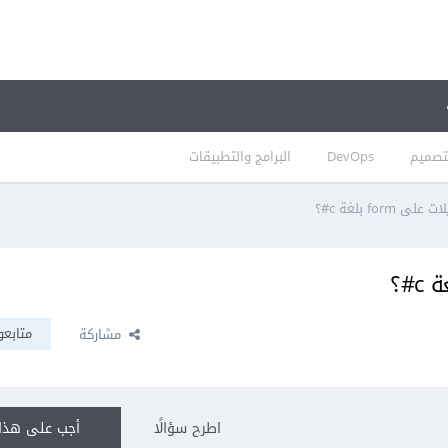
تصميم
DevOps
البرامج والتطبيقات
for بلغة c#؟
متابعو
مشاركة
اطرح سؤالًا
أجب على هذا 