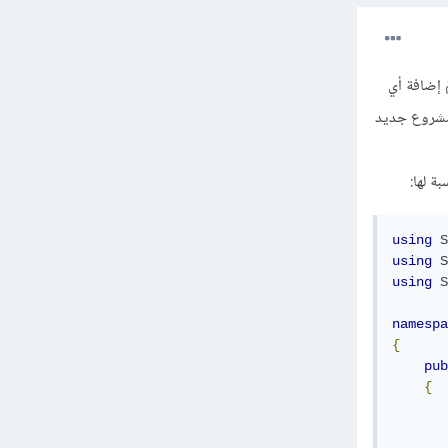
هو في إنشاء متغيّر من النوع StringBuilder (موجود ضمن System.Text) ثمّ إضافة أي
لمزيد من التوضيح أنشئ مشروع جديد
using
S
using
S
using
S
namespa
{
pub
{