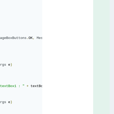
ageBoxButtons
.
OK
,
MessageBoxIcon
.
Information
);
rgs
 e
)
textBox1 : "
+
 textBox1
.
Text
);
rgs
 e
)