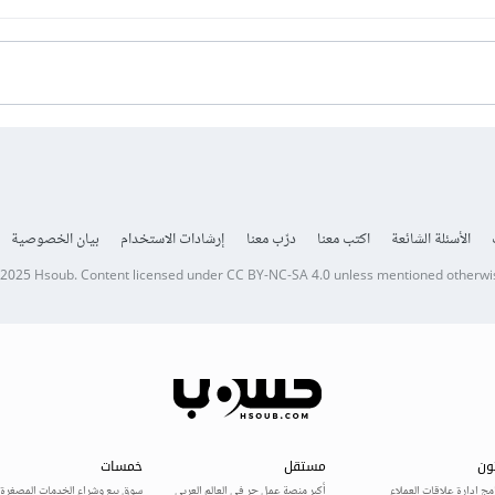
الأسئلة الشائعة
اكتب معنا
درّب معنا
إرشادات الاستخدام
بيان الخصوصية
 2025
Hsoub
.
Content licensed under
CC BY-NC-SA 4.0
unless mentioned otherwi