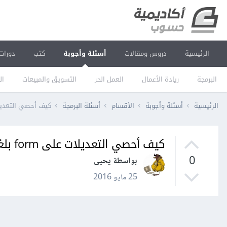
الرئيسية
دروس ومقالات
أسئلة وأجوبة
كتب
دورات
البرمجة
ريادة الأعمال
العمل الحر
التسويق والمبيعات
ال
الرئيسية
أسئلة وأجوبة
الأقسام
أسئلة البرمجة
كيف أحصي التعديلات على m
كيف أحصي التعديلات على form بلغة c#؟
0
بواسطة يحيى
25 مايو 2016