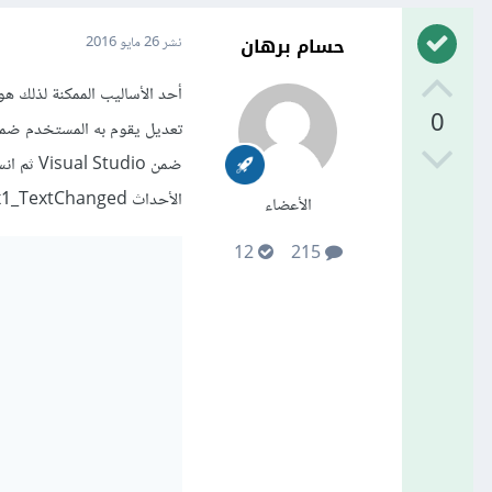
حسام برهان
نشر
26 مايو 2016
0
ضمن udio
الأحداث textBox1_TextChanged و textBox2_TextChanged و button1_Click بالأحداث المناسبة لها:
الأعضاء
12
215