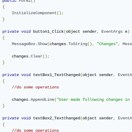
public
Form1
()
{
InitializeComponent
();
}
private
void
 button1_Click
(
object sender
,
EventArgs
 e
)
{
MessageBox
.
Show
(
changes
.
ToString
(),
"Changes"
,
Mess
     changes
.
Clear
();
}
private
void
 textBox1_TextChanged
(
object sender
,
EventA
{
//do some operations
     changes
.
AppendLine
(
"User made following changes in 
}
private
void
 textBox2_TextChanged
(
object sender
,
EventA
{
//do some operations