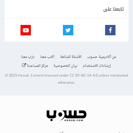
تابعنا على
عن أكاديمية حسوب
الأسئلة الشائعة
اكتب معنا
درّب معنا
إرشادات الاستخدام
بيان الخصوصية
مركز المساعدة
© 2025
Hsoub
.
Content licensed under
CC BY-NC-SA 4.0
unless mentioned
otherwise.