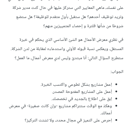
على نفسك، ماهي المعايير التي ستركز عليها في حال كنت مدير شركة
وتريد توظيف أحدهم؟ هل ستقبل بأول متقدم للوظيفة؟ هل ستضع
شروطا من شأنها فلترة و إحصاء المتمييزين منهم؟
في نظري معرض الأعمال هو الشئ الأساسي الذي يحكم في خبرة
المستقل، ويعكس نسبة قبوله الأولي واستدعاءه لمقابلة من لدن الشركة.
ستطرح السؤال التالي: أنا مبتدئ وليس لدي معرض أعمال، ما العمل؟
الجواب:
اِعمل مشاريع بشكل تطوعي واكتسب الخبرة.
اِْعمل على المشاريع المفتوحة المصدر.
اِبق على اطلاع بالجديد في تخصصك.
وهكذ مع الوقت ستتراكم مشاريع -وإن كانت صغيرة- في معرض
أعمالك.
اِحرص على التميز في مجال محدد، ولا تشتت التركيز؟