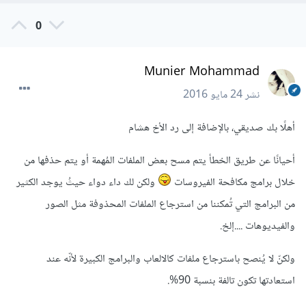
0
Munier Mohammad
نشر
24 مايو 2016
أهلًا بك صديقي، بالإضافة إلى رد الأخ هشام
أحيانًا عن طريق الخطأ يتم مسح بعض الملفات المُهمة أو يتم حذفها من
خلال برامج مكافحة الفيروسات
ولكن لك داء دواء حيثُ يوجد الكثير
من البرامج التي تُمكننا من استرجاع الملفات المحذوفة مثل الصور
والفيديوهات ....إلخ.
ولكنّ لا يُنصح باسترجاع ملفات كالالعاب والبرامج الكبيرة لأنّه عند
استعادتها تكون تالفة بنسبة 90%.