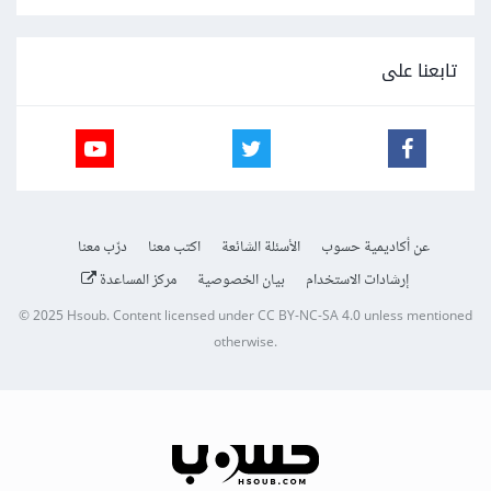
تابعنا على
عن أكاديمية حسوب
الأسئلة الشائعة
اكتب معنا
درّب معنا
إرشادات الاستخدام
بيان الخصوصية
مركز المساعدة
© 2025
Hsoub
.
Content licensed under
CC BY-NC-SA 4.0
unless mentioned
otherwise.