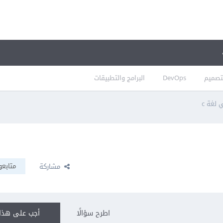
تصميم
DevOps
البرامج والتطبيقات
لغة c
متابعو
مشاركة
اطرح سؤالًا
أجب على هذا 