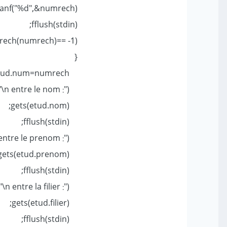
scanf("%d",&numrech);
fflush(stdin);
if (rech(numrech)== -1)
{
etud.num=numrech;
printf("\n entre le nom :");
gets(etud.nom);
fflush(stdin);
printf("\n entre le prenom :");
gets(etud.prenom);
fflush(stdin);
printf("\n entre la filier :");
gets(etud.filier);
fflush(stdin);