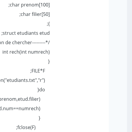
char prenom[100];
char filier[50];
};
struct etudiants etud;
/*---------fonction de chercher----*/
int rech(int numrech)
{
FILE*F;
F=fopen("etudiants.txt","r");
do{
fscanf(F,"%d ; %s; %s; %s",&etud.num,etud.nom,etud.prenom,etud.filier);
if (etud.num==numrech)
{
fclose(F);