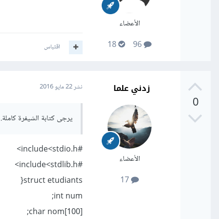
الأعضاء
18
96
اقتباس
زدني علما
نشر
22 مايو 2016
0
يرجى كتابة الشيفرة كاملة. 
#include<stdio.h>
الأعضاء
#include<stdlib.h>
17
struct etudiants{
int num;
char nom[100];