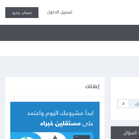
تسجيل الدخول
حساب جديد
إعلانات
ن
2
السؤال