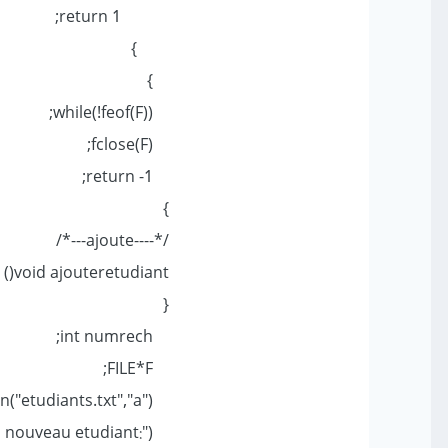
return 1;
}
}
while(!feof(F));
fclose(F);
return -1;
}
/*----ajoute---*/
void ajouteretudiant()
{
int numrech;
FILE*F;
F=fopen("etudiants.txt","a");
printf("\n entre le numero du nouveau etudiant:");