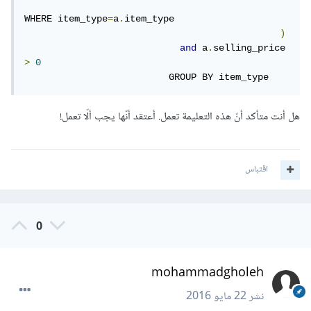
WHERE item_type
=
a
.
item_type

)
and
 a
.
selling_price 
>
0
                          GROUP BY item_type
هل أنت متأكد أنّ هذه التعليمة تعمل. أعتقد أنّها يجب ألّا تعمل!
اقتباس
0
mohammadgholeh
نشر
22 مايو 2016