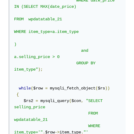
                          WHERE date_price 
IN (SELECT MAX(date_price) 

FROM  wpdatatable_21 

WHERE item_type=a.item_type

) 

                            and 
a.selling_price > 0 

                          GROUP BY 
item_type"
);
while
(
$row 
=
 mysqli_fetch_object
(
$rs
))
{
    $rs2 
=
 mysqli_query
(
$con
,
"SELECT 
selling_price 

                               FROM 
wpdatatable_21 

                               WHERE 
item_type='"
.
$row
->
item_type
.
"' 
