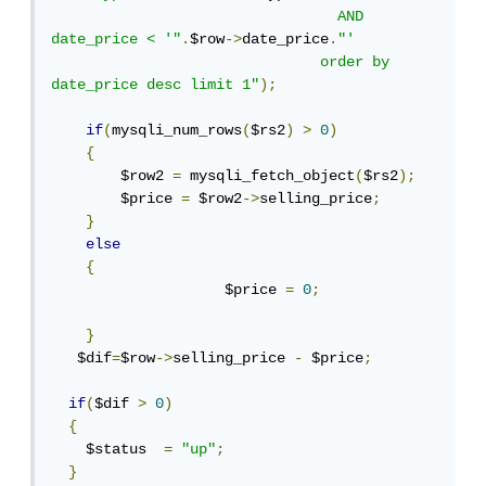
                                 AND 
date_price < '"
.
$row
->
date_price
.
"' 

                               order by 
date_price desc limit 1"
);
if
(
mysqli_num_rows
(
$rs2
)
>
0
)
{
        $row2 
=
 mysqli_fetch_object
(
$rs2
);
        $price 
=
 $row2
->
selling_price
;
}
else
{
                    $price 
=
0
;
}
   $dif
=
$row
->
selling_price 
-
 $price
;
if
(
$dif 
>
0
)
{
    $status  
=
"up"
;
}