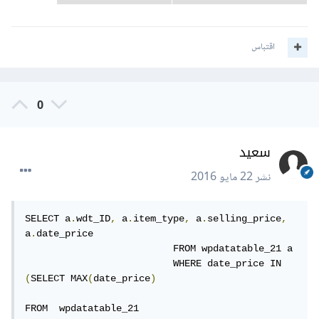
اقتباس
0
سعيد
نشر
22 مايو 2016
SELECT a
.
wdt_ID
,
 a
.
item_type
,
 a
.
selling_price
,
a
.
date_price 

                          FROM wpdatatable_21 a 

                          WHERE date_price IN 
(
SELECT MAX
(
date_price
)
FROM  wpdatatable_21 
