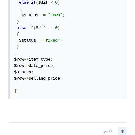
else
if
(
$dif 
<
0
)
{
   $status  
=
"down"
;
}
else
if
(
$dif 
==
0
)
{
  $status  
=
"fixed"
;
}
$row
->
item_type
;
$row
->
date_price
;
$status
;
$row
->
selling_price
;
}
اقتباس