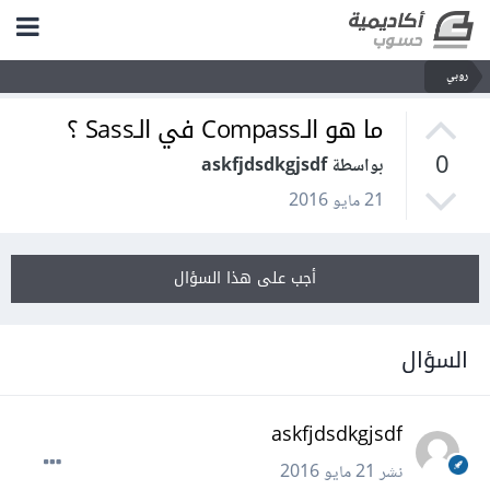
روبي
ما هو الـCompass في الـSass ؟
0
بواسطة askfjdsdkgjsdf
21 مايو 2016
أجب على هذا السؤال
السؤال
askfjdsdkgjsdf
نشر
21 مايو 2016