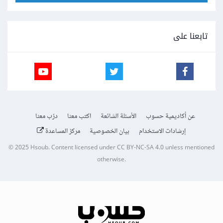
تابعنا على
عن أكاديمية حسوب
الأسئلة الشائعة
اكتب معنا
درّب معنا
إرشادات الاستخدام
بيان الخصوصية
مركز المساعدة
© 2025
Hsoub
.
Content licensed under
CC BY-NC-SA 4.0
unless mentioned
otherwise.