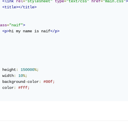
<link
rel
=
"stylesheet"
type
=
"text/css"
href
=
"main.css"
>
<title></title>
ass
=
"naif"
>
<p>
hi my name is naif
</p>
	height
:
150000
%;
	width
:
10
%;
	background
-
color
:
#00f;
	color
:
#fff;