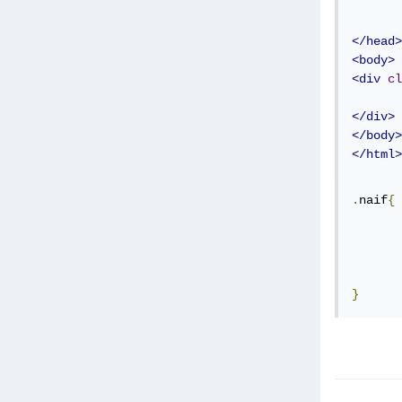
</head>
<body>
<div
cl
</div>
</body>
</html>
.
naif
{
}