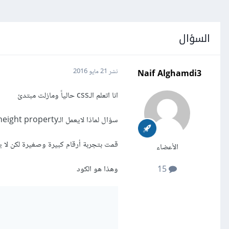
السؤال
Naif Alghamdi3
نشر
21 مايو 2016
انا اتعلم الـcss حالياً ومازلت مبتدئ
سؤال لماذا لايعمل الـheight property مع % ؟
قمت بتجربة أرقام كبيرة وصغيرة لكن لا يؤ
الأعضاء
وهذا هو الكود
15