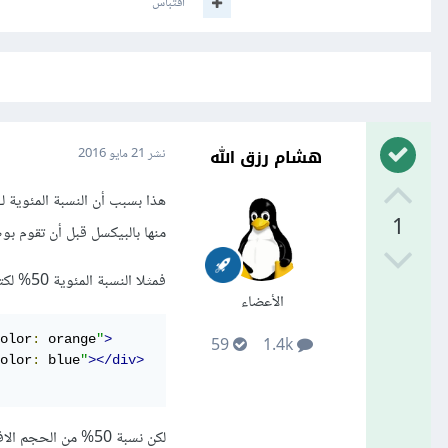
اقتباس
هشام رزق الله
نشر
21 مايو 2016
1
منها بالبيكسل قبل أن تقوم بو
فمثلا النسبة المئوية 50% لكتلة height:200px فهو 100 بيكسل كما في المثال التالي:
الأعضاء
olor
:
 orange
"
>
59
1.4k
olor
:
 blue
"
></div>
لكن نسبة 50% من الحجم الافتراضي height:auto هو 0 بيكسل لذلك لن يزداد الحجم كما في هذا المثال: