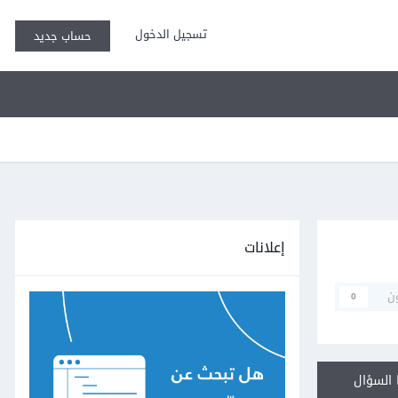
تسجيل الدخول
حساب جديد
إعلانات
ن
0
السؤال