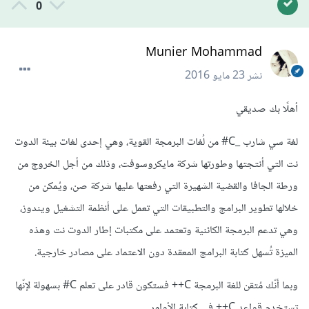
0
Munier Mohammad
نشر
23 مايو 2016
أهلًا بك صديقي
لغة سي شارب _C# من لُغات البرمجة القوية، وهي إحدى لغات بيئة الدوت
نت التي أنتجتها وطورتها شركة مايكروسوفت، وذلك من أجل الخروج من
ورطة الجافا والقضية الشهيرة التي رفعتها عليها شركة صن، ويُمكن من
خلالها تطوير البرامج والتطبيقات التي تعمل على أنظمة التشغيل ويندوز،
وهي تدعم البرمجة الكائنية وتعتمد على مكتبات إطار الدوت نت وهذه
الميزة تُسهل كتابة البرامج المعقدة دون الاعتماد على مصادر خارجية.
وبما أنّك مُتقن للغة البرمجة C++ فستكون قادر على تعلم C# بسهولة لإنّها
تستخدم قواعد C++ في كتابة الأوامر.