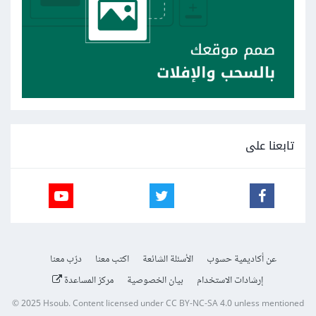
تابعنا على
عن أكاديمية حسوب
الأسئلة الشائعة
اكتب معنا
درّب معنا
إرشادات الاستخدام
بيان الخصوصية
مركز المساعدة
© 2025
Hsoub
.
Content licensed under
CC BY-NC-SA 4.0
unless mentioned