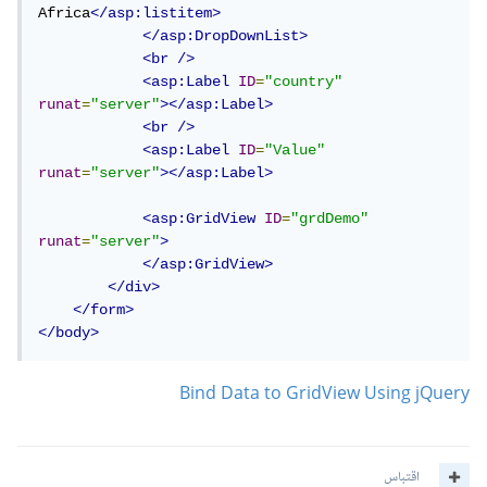
Africa
</asp:listitem>
</asp:DropDownList>
<br
/>
<asp:Label
ID
=
"country"
runat
=
"server"
></asp:Label>
<br
/>
<asp:Label
ID
=
"Value"
runat
=
"server"
></asp:Label>
<asp:GridView
ID
=
"grdDemo"
runat
=
"server"
>
</asp:GridView>
</div>
</form>
</body>
Bind Data to GridView Using jQuery
اقتباس