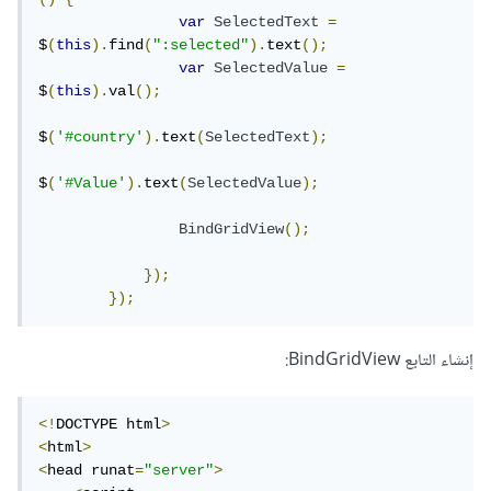
var
SelectedText
=
$
(
this
).
find
(
":selected"
).
text
();
var
SelectedValue
=
$
(
this
).
val
();
$
(
'#country'
).
text
(
SelectedText
);
$
(
'#Value'
).
text
(
SelectedValue
);
BindGridView
();
});
});
إنشاء التابع BindGridView:
<!
DOCTYPE html
>
<
html
>
<
head runat
=
"server"
>