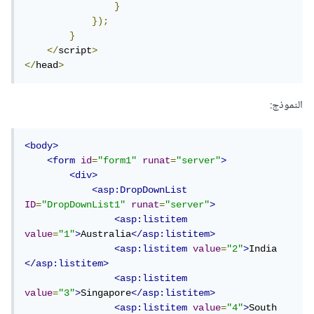
}
});
}
</
script
>
</
head
>
النموذج:
<body>
<form
id
=
"form1"
runat
=
"server"
>
<div>
<asp:DropDownList
ID
=
"DropDownList1"
runat
=
"server"
>
<asp:listitem
value
=
"1"
>
Australia
</asp:listitem>
<asp:listitem
value
=
"2"
>
India 
</asp:listitem>
<asp:listitem
value
=
"3"
>
Singapore
</asp:listitem>
<asp:listitem
value
=
"4"
>
South 