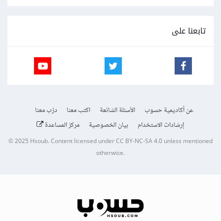
تابعنا على
عن أكاديمية حسوب
الأسئلة الشائعة
اكتب معنا
درّب معنا
إرشادات الاستخدام
بيان الخصوصية
مركز المساعدة
© 2025
Hsoub
.
Content licensed under
CC BY-NC-SA 4.0
unless mentioned
otherwise.