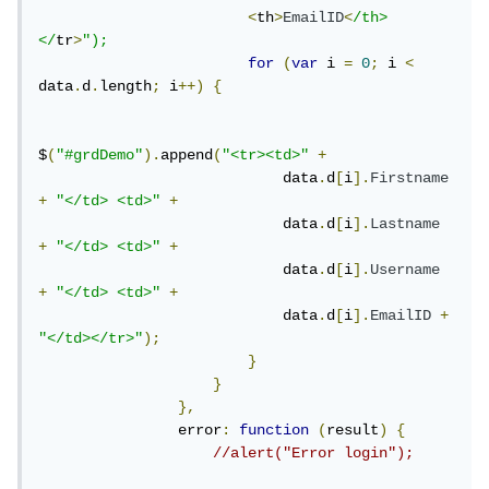
<
th
>
EmailID
<
/th>
</
tr
>
");
for
(
var
 i 
=
0
;
 i 
<
data
.
d
.
length
;
 i
++)
{
$
(
"#grdDemo"
).
append
(
"<tr><td>"
+
                            data
.
d
[
i
].
Firstname
+
"</td> <td>"
+
                            data
.
d
[
i
].
Lastname
+
"</td> <td>"
+
                            data
.
d
[
i
].
Username
+
"</td> <td>"
+
                            data
.
d
[
i
].
EmailID
+
"</td></tr>"
);
}
}
},
                error
:
function
(
result
)
{
//alert("Error login");