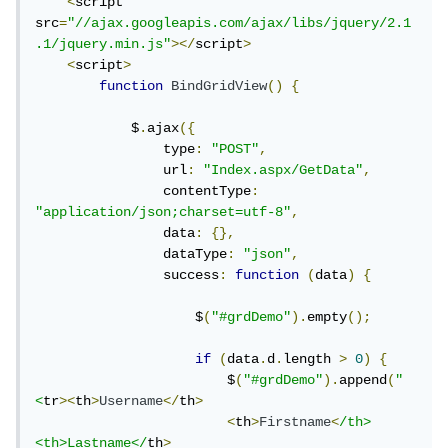
<
script 
src
=
"//ajax.googleapis.com/ajax/libs/jquery/2.1
.1/jquery.min.js"
></
script
>
<
script
>
function
BindGridView
()
{
            $
.
ajax
({
                type
:
"POST"
,
                url
:
"Index.aspx/GetData"
,
                contentType
:
"application/json;charset=utf-8"
,
                data
:
{},
                dataType
:
"json"
,
                success
:
function
(
data
)
{
                    $
(
"#grdDemo"
).
empty
();
if
(
data
.
d
.
length 
>
0
)
{
                        $
(
"#grdDemo"
).
append
(
"
<
tr
><
th
>
Username
</
th
>
<
th
>
Firstname
<
/th>  
<th>Lastname</
th
>