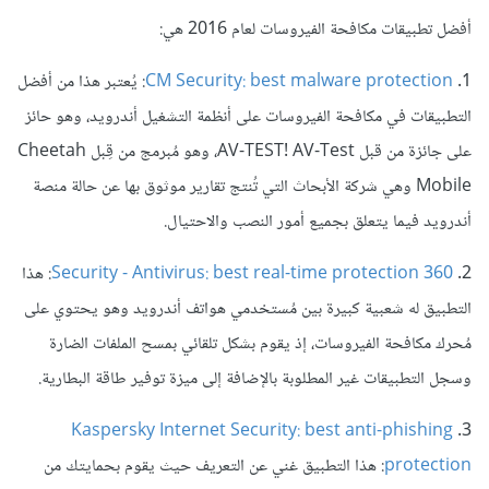
أفضل تطبيقات مكافحة الفيروسات لعام 2016 هي:
1.
CM Security: best malware protection
: يُعتبر هذا من أفضل
التطبيقات في مكافحة الفيروسات على أنظمة التشغيل أندرويد، وهو حائز
على جائزة من قبل AV-TEST! AV-Test، وهو مُبرمج من قِبل Cheetah
Mobile
وهي شركة
الأبحاث التي
تُنتج
تقارير موثوق بها
عن حالة
منصة
أندرويد
فيما يتعلق بجميع
أمور
النصب والاحتيال.
2.
360 Security - Antivirus: best real-time protection
: هذا
التطبيق له شعبية كبيرة بين مُستخدمي هواتف أندرويد وهو يحتوي على
مُحرك
مكافحة الفيروسات
، إذ يقوم بشكل تلقائي بمسح الملفات الضارة
وسجل التطبيقات غير المطلوبة بالإضافة إلى ميزة توفير طاقة البطارية.
Kaspersky Internet Security: best anti-phishing
3.
protection
: هذا التطبيق غني عن التعريف حيث يقوم بحمايتك من