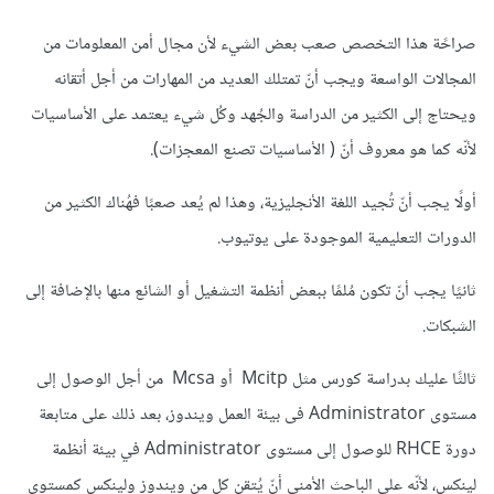
صراحًة هذا التخصص صعب بعض الشيء لأن مجال أمن المعلومات من
المجالات الواسعة ويجب أنّ تمتلك العديد من المهارات من أجل أتقانه
ويحتاج إلى الكثير من الدراسة والجُهد وكُل شيء يعتمد على الأساسيات
لأنّه كما هو معروف أنّ ( الأساسيات تصنع المعجزات).
أولًا يجب أنّ تُجيد اللغة الأنجليزية، وهذا لم يُعد صعبًا فهُناك الكثير من
الدورات التعليمية الموجودة على يوتيوب.
ثانيًا يجب أنّ تكون مُلمًا ببعض أنظمة التشغيل أو الشائع منها بالإضافة إلى
الشبكات.
ثالثًا عليك بدراسة كورس مثل Mcitp أو Mcsa من أجل الوصول إلى
مستوى Administrator فى بيئة العمل ويندوز، بعد ذلك على متابعة
دورة RHCE للوصول إلى مستوى Administrator في بيئة أنظمة
لينكس، لأنّه على الباحث الأمني أنّ يُتقن كل من ويندوز ولينكس كمستوى