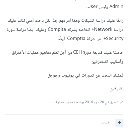
Admin وليس User.
رابعًا عليك دراسة الشبكات وهذا أمر مُهم جدًا لكل باحث أمني لذلك عليك
دراسة Network+ الخاصه بشركه Compita وعليك أيضًا دراسة دورة
Security+ من شركة Comptia أيضًا.
خامسًا عليك مُتابعة دورة CEH من أجل تعلم مفاهيم عمليات الأختراق
وأساليب المُخترقين.
يُمكنك البحث عن الدورات في يوتيوب وجوجل
بالتوفيق
تم التعديل في
20 مايو 2016
بواسطة مدون محترف
اقتباس