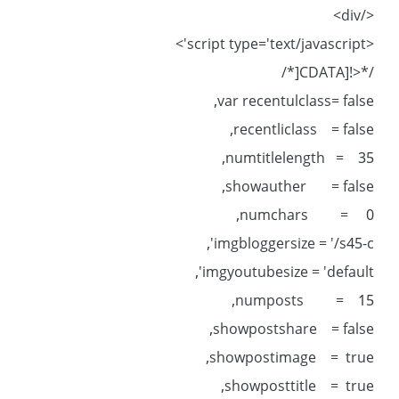
</div>
<script type='text/javascript'>
/*<![CDATA[*/
var recentulclass= false,
recentliclass = false,
numtitlelength = 35,
showauther = false,
numchars = 0,
imgbloggersize = '/s45-c',
imgyoutubesize = 'default',
numposts = 15,
showpostshare = false,
showpostimage = true,
showposttitle = true,