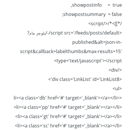
showpostinfo = true,
showpostsummary = false;
/*]]>*/</script>
<script src='/feeds/posts/default/-/بلوجر عام?
published&alt=json-in-
script&callback=labelthumbs&max-results=15'
type='text/javascript'></script>
</div>
<div class='LinkList' id='LinkList8'>
<ul>
<li><a class='db' href='#' target='_blank'></a></li>
<li><a class='pp' href='#' target='_blank'></a></li>
<li><a class='gt' href='#' target='_blank'></a></li>
<li><a class='sc' href='#' target='_blank'></a></li>