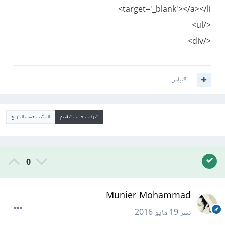
target='_blank'></a></li>
</ul>
</div>
اقتباس
الترتيب حسب التقييم
الترتيب حسب التاريخ
0
Munier Mohammad
نشر
19 مايو 2016