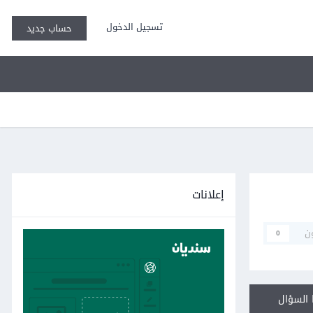
تسجيل الدخول
حساب جديد
إعلانات
ن
0
السؤال