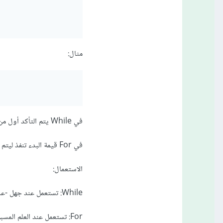
مثال:
في While يتم التأكد أول من صحة الشرط ليتم الدخول إلى الحلقة وتنفيذ ما بها من أوامر برمجية.
في For قيمة البدء تنفذ ليتم فيما بعد توالي قيم Index i، أي أنه لن يتم تنفيذ قيمة i مرتين.
الاستعمال:
While: تستعمل عند جهل -عدم تمكننا من معرفة- عدد المرات التي ستتكرر خلالها الحلقة.
For: تستعمل عند العلم المسبق بعدد مرات تكرار الحلقة.