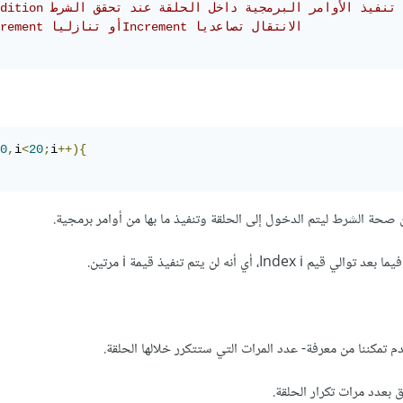
//condition تنفيذ الأوامر البرمجية داخل الحلقة عند تحقق الشرط
//decrement أو تنازلياIncrement الانتقال تصاعديا
0
,
i
<
20
;
i
++){