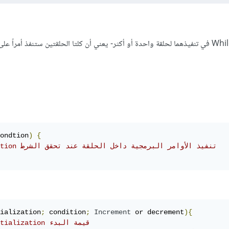
تشترك حلقتي التكرار For وَWhile في تنفيذهما لحلقة واحدة أو أكثر- يعني أن كلتا الحلقتين ستنفذ أمراً 
ondtion
)
{
//condition تنفيذ الأوامر البرمجية داخل الحلقة عند تحقق الشرط
ialization
;
 condition
;
Increment
 or decrement
){
// intialization قيمة البدء