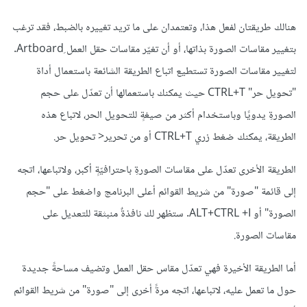
هنالك طريقتان لفعل هذا، وتعتمدان على ما تريد تغييره بالضبط، فقد ترغب
بتغيير مقاسات الصورة بذاتها، أو أن تغيّر مقاسات حقل العمل ِArtboard.
لتغيير مقاسات الصورة تستطيع اتباع الطريقة الشائعة باستعمال أداة
"تحويل حر" CTRL+T حيث يمكنك باستعمالها أن تعدّل على حجم
الصورةِ يدويًا وباستخدام أكثر من صيغةٍ للتحويل الحر، لاتباع هذه
الطريقة، يمكنك ضغط زري CTRL+T أو من تحرير< تحويل حر.
الطريقة الأخرى تعدّل على مقاسات الصورةِ باحترافيّةٍ أكبر، ولاتباعها، اتجه
إلى قائمة "صورة" من شريط القوائم أعلى البرنامج واضغط على "حجم
الصورة" أو ALT+CTRL +I. ستظهر لك نافذةٌ منبثقة للتعديل على
مقاسات الصورة.
أما الطريقة الأخيرة فهي تعدّل مقاس حقل العمل وتضيف مساحةً جديدة
حول ما تعمل عليه، لاتباعها، اتجه مرةً أخرى إلى "صورة" من شريط القوائم