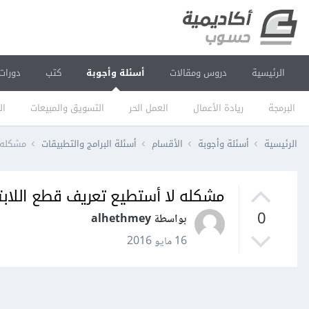
الرئيسية
دروس ومقالات
أسئلة وأجوبة
كتب
دورات
البرمجة
ريادة الأعمال
العمل الحر
التسويق والمبيعات
ال
الرئيسية
أسئلة وأجوبة
الأقسام
أسئلة البرامج والتطبيقات
مشكله 
مشكله لا أستطيع تعريف قطع اللاب
0
بواسطة alhethmey
16 مايو 2016