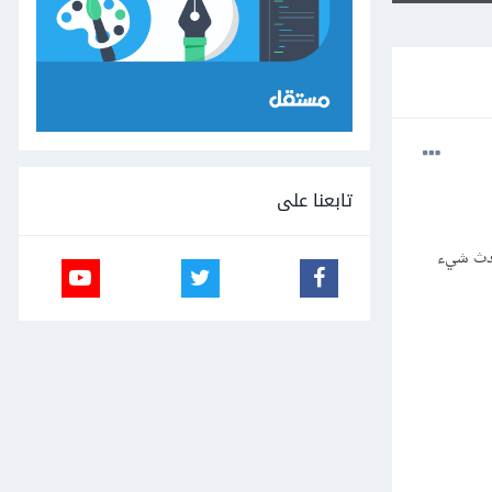
تابعنا على
نظام ويندوز 8، وقد قمت بتنصيب ويندوز 7 بدلا من 8 لكن حدث شيء