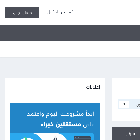
تسجيل الدخول
حساب جديد
إعلانات
ن
1
السؤال