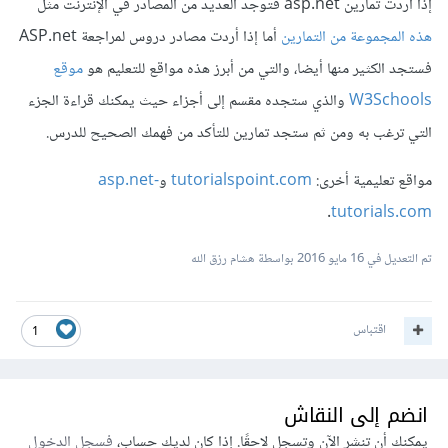
إذا أردت تمارين asp.net فتوجد العديد من المصادر في الإنترنت مثل
هذه المجموعة من التمارين
أما إذا أردت مصادر دروس لمراجعة ASP.net
فستجد الكثير منها أيضا، والتي من أبرز هذه مواقع للتعليم هو
موقع
W3Schools
والذي ستجده مقسم إلى أجزاء حيث يمكنك قراءة الجزء
التي ترغب به ومن ثم ستجد تمارين للتأكد من فهمك الصحيح للدرس.
مواقع تعليمية أخرى:
tutorialspoint.com
و
asp.net-
.
tutorials.com
تم التعديل في
16 مايو 2016
بواسطة هشام رزق الله
اقتباس
1
انضم إلى النقاش
يمكنك أن تنشر الآن وتسجل لاحقًا. إذا كان لديك حساب،
فسجل الدخول