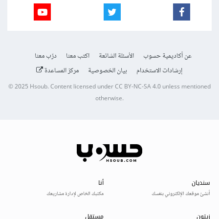
عن أكاديمية حسوب
الأسئلة الشائعة
اكتب معنا
درّب معنا
إرشادات الاستخدام
بيان الخصوصية
مركز المساعدة
© 2025
Hsoub
.
Content licensed under
CC BY-NC-SA 4.0
unless mentioned
otherwise.