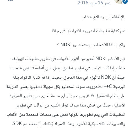
نشر
16 مايو 2016
بالإضافة إلى رد الأخ هشام
تتم كتابة
تطبيقات أندرويد
افتراضيًا في
جافا
ولكن لماذا الأشخاص يستخدمون NDK ؟
في الأساس NDK تُعتبر من أقوى الأدوات في تطوير تطبيقات الهواتف.
خاصًة إذا كُنت ترغب في تطوير تطبيق يعمل على أنظمة تشغيل مُتعددة
حيثُ أنّ NDK لا تُهزم في هذا المجال. بحيث إذا تم كتابة الاكواد بلغة
البرمجة C++ للأندرويد، سوف تستطيع بكل سهولة تشغيلها بنفس الطريقة
على نظام التشغيل iOS، وويندوز أو أي منصة أخرى دون تغيير الشيفرة
الأصلية. حيثُ من خلال هذا سوف توفر الكثير من الوقت في تطوير
التطبيقات التي يتم تطويرها لكونها تعمل على منصات مُتعددة مثل الألعاب
والتطبيقات الكلاسيكية الأخرى وهذا الأمر لا يُمكنك أنّ تفعله مع SDK.