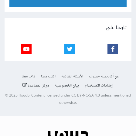
تابعنا على
عن أكاديمية حسوب
الأسئلة الشائعة
اكتب معنا
درّب معنا
إرشادات الاستخدام
بيان الخصوصية
مركز المساعدة
© 2025
Hsoub
.
Content licensed under
CC BY-NC-SA 4.0
unless mentioned
otherwise.