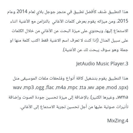
هذا التطبيق صُنف كأفضل تطبيق في متجر جوجل بلاي لعام 2014 وعام
2015، ومن ميزاته يقوم بعرض كلمات الأغاني بالتزامن مع الأغنية اثناء
الاستماع إليها، ويحتوي على ميزة البحث عن الأغاني من خلال الكلمات
على سبيل المثال (إذا كنت لا تعرف اسم الاغنية فقط اكتب كلمة منها او
جملة وهو سوف يبحث لك عن الأغنية).
3.JetAudio Music Player
هذا التطبيق يقوم بتشغيل كافة أنواع ومُلحقات ملفات الموسيقى مثل
(wav ،mp3 ،ogg ،flac ،m4a ،mpc ،tta ،wv ،ape ،mod ،spx
،wma، وغيرها الكثير). بالإضافة إلى ميزة تحسين جودة الصوت وإضافة
تأثيرات صوتية عليها من أجل تحسين تجربة الاستماع إلى الأغاني.
4.MixZing