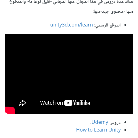
هناك عدة دروس في هذا المجال، منها المجاني -قليل نوعا ما- والمدفوع
منها -محتوى جيد-منها:
الموقع الرسمي:
unity3d.com/learn
دروس
Udemy
.
How to Learn Unity