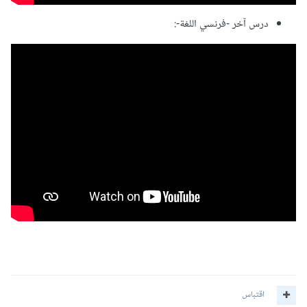
درس آخر -فرنسي اللغة-:
اقتباس