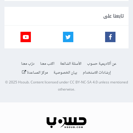
تابعنا على
عن أكاديمية حسوب
الأسئلة الشائعة
اكتب معنا
درّب معنا
إرشادات الاستخدام
بيان الخصوصية
مركز المساعدة
© 2025
Hsoub
.
Content licensed under
CC BY-NC-SA 4.0
unless mentioned
otherwise.