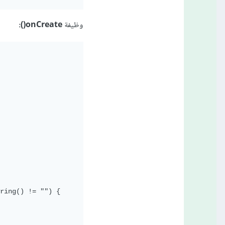
وظيفة
onCreate():
ring() != "") {
