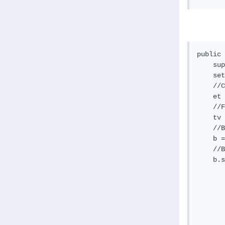
public 
    sup
    set
    //C
    et 
    //F
    tv 
    //B
    b =
    //B
    b.s
       
       
       
       
       
       