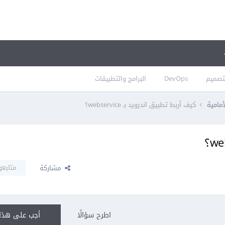
تصميم
DevOps
البرامج والتطبيقات
أمامية
كيف أربط تطبيق اندرويد بـ webservice؟
متابعو
مشاركة
اطرح سؤالًا
أجب على هذا 