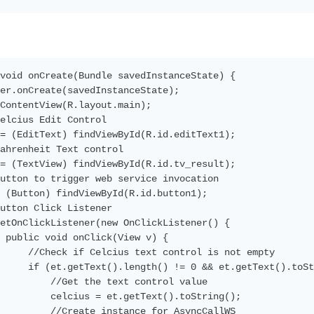
void onCreate(Bundle savedInstanceState) {

er.onCreate(savedInstanceState);

ContentView(R.layout.main);

elcius Edit Control

= (EditText) findViewById(R.id.editText1);

ahrenheit Text control

= (TextView) findViewById(R.id.tv_result);

utton to trigger web service invocation

 (Button) findViewById(R.id.button1);

utton Click Listener

etOnClickListener(new OnClickListener() {

 public void onClick(View v) {

     //Check if Celcius text control is not empty

     if (et.getText().length() != 0 && et.getText().toSt
         //Get the text control value

         celcius = et.getText().toString();

         //Create instance for AsyncCallWS
