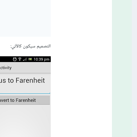
التصميم سيكون كالآتي: