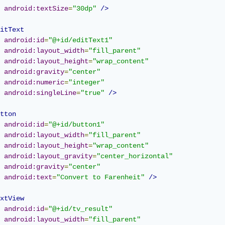
android:textSize
=
"30dp"
/>
itText
android:id
=
"@+id/editText1"
android:layout_width
=
"fill_parent"
android:layout_height
=
"wrap_content"
android:gravity
=
"center"
android:numeric
=
"integer"
android:singleLine
=
"true"
/>
tton
android:id
=
"@+id/button1"
android:layout_width
=
"fill_parent"
android:layout_height
=
"wrap_content"
android:layout_gravity
=
"center_horizontal"
android:gravity
=
"center"
android:text
=
"Convert to Farenheit"
/>
xtView
android:id
=
"@+id/tv_result"
android:layout_width
=
"fill_parent"