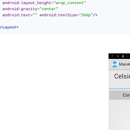
android:layout_height
=
"wrap_content"
android:gravity
=
"center"
android:text
=
""
android:textSize
=
"26dp"
/>
rLayout>