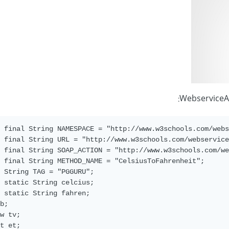
 final String NAMESPACE = "http://www.w3schools.com/webs
 final String URL = "http://www.w3schools.com/webservice
 final String SOAP_ACTION = "http://www.w3schools.com/we
 final String METHOD_NAME = "CelsiusToFahrenheit";

 String TAG = "PGGURU";

 static String celcius;

 static String fahren;

b;

w tv;

t et;