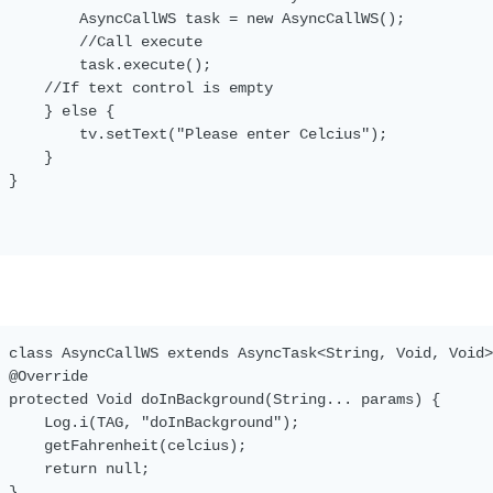
         AsyncCallWS task = new AsyncCallWS();

         //Call execute 

         task.execute();

     //If text control is empty

     } else {

         tv.setText("Please enter Celcius");

     }

 }

 class AsyncCallWS extends AsyncTask<String, Void, Void>
 @Override

 protected Void doInBackground(String... params) {

     Log.i(TAG, "doInBackground");

     getFahrenheit(celcius);

     return null;

 }
