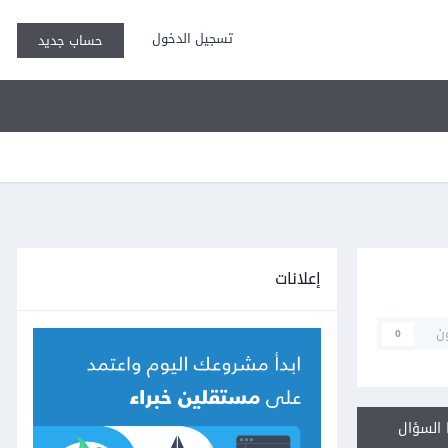
تسجيل الدخول
حساب جديد
إعلانات
ن
0
السؤال