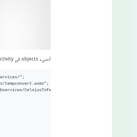
أنشيء objects في WebserviceActivity:
ervices/";

s/tempconvert.asmx";

bservices/CelsiusToFahrenheit";
