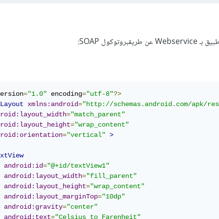
بروتوكول SOAP:
ersion
=
"1.0"
 encoding
=
"utf-8"
?>
Layout
xmlns:android
=
"http://schemas.android.com/apk/res
roid:layout_width
=
"match_parent"
roid:layout_height
=
"wrap_content"
roid:orientation
=
"vertical"
>
xtView
android:id
=
"@+id/textView1"
android:layout_width
=
"fill_parent"
android:layout_height
=
"wrap_content"
android:layout_marginTop
=
"10dp"
android:gravity
=
"center"
android:text
=
"Celsius to Farenheit"