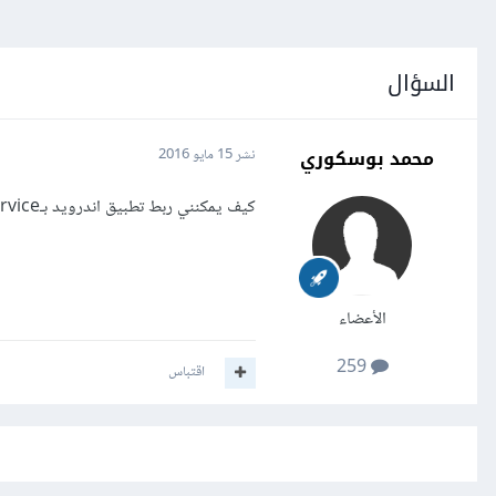
السؤال
محمد بوسكوري
نشر
15 مايو 2016
كيف يمكنني ربط تطبيق اندرويد بـwebservice؟ وغلى ماذا سأحتاج في ذلك؟
الأعضاء
259
اقتباس