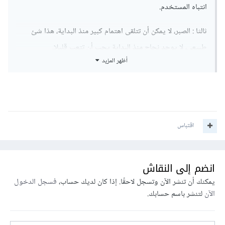
انتباه المستخدم.
ثالثا : الصبر، لا يمكن أن تتلقى اهتمام كبير منذ البداية، هذا شئ
طبيعي، لا يوجد نجاح منذ البداية يجب أن تتعب قليلا.
أظهر المزيد
رابعا: الاستمرارية، سر من الاسرار فالاستمرارية تجبر متابعيك على
التفاعل معك، في حال نشر منشوراتك مرتين أو ثلاثة أسبوعيًا لا
يمكن ابدا ان تتحصل على وفاء من المتابعين.
اقتباس
خامسا: نوع في طبيعة منشوراتك بين القصير والطويل، المكتوب
المرئي والصوري.
انضم إلى النقاش
يمكنك أن تنشر الآن وتسجل لاحقًا. إذا كان لديك حساب،
فسجل الدخول
الآن
لتنشر باسم حسابك.