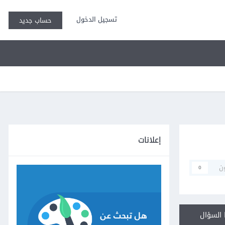
تسجيل الدخول
حساب جديد
إعلانات
ن
0
السؤال