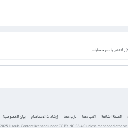
آن
لتنشر باسم حسابك.
الأسئلة الشائعة
اكتب معنا
درّب معنا
إرشادات الاستخدام
بيان الخصوصية
 2025
Hsoub
.
Content licensed under
CC BY-NC-SA 4.0
unless mentioned otherwi