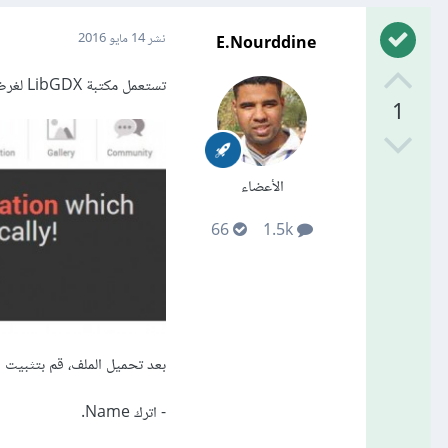
E.Nourddine
نشر
14 مايو 2016
تستعمل مكتبة LibGDX لغرض برمجة الألعاب على نظام التشغيلAndroid، ويمكنك تحميل المكتبة من
1
الأعضاء
66
1.5k
بعد تحميل الملف، قم بتثبيت ا
- اترك Name.