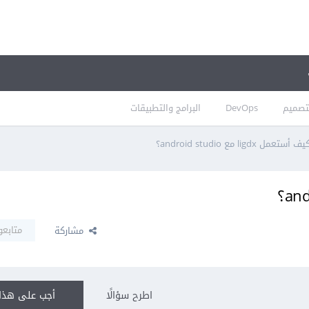
تصميم
DevOps
البرامج والتطبيقات
يف أستعمل ligdx مع android studio؟
متابعو
مشاركة
اطرح سؤالًا
أجب على هذا 