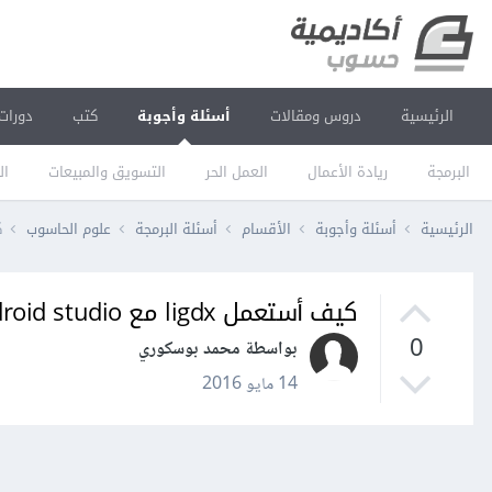
الرئيسية
دروس ومقالات
أسئلة وأجوبة
كتب
دورات
البرمجة
ريادة الأعمال
العمل الحر
التسويق والمبيعات
ال
الرئيسية
أسئلة وأجوبة
الأقسام
أسئلة البرمجة
علوم الحاسوب
ك
كيف أستعمل ligdx مع android studio؟
0
بواسطة محمد بوسكوري
14 مايو 2016