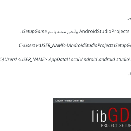
م
SetupGame\.