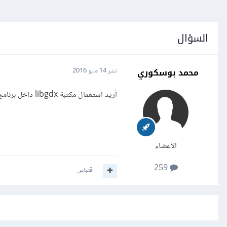
السؤال
محمد بوسكوري
نشر
14 مايو 2016
أريد استعمال مكتبة libgdx داخل برنامج android studio بغرض البرمجة، كيف ذلك؟ هل من شروحات مساعدة؟
الأعضاء
259
اقتباس