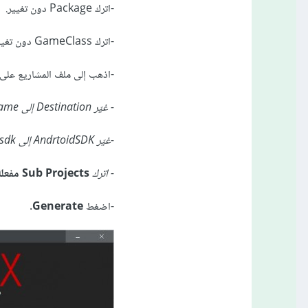
-اترك Package دون تغيير.
-اترك GameClass دون تغيير.
-اذهب إلى ملف المشاريع على AndroidStudioProjects وأنشئ مجلد باس
- غيّر Destination إلى C:\Users\<USER_NAME>\AndroidStudioProjects\SetupGame
-غيّر AndrtoidSDK إلى C:\Users\<USER_NAME>\AppData\Local\Android\android-studio\sdk
- اترك
Sub Projects مفعلة.
-اضغط
Generate.