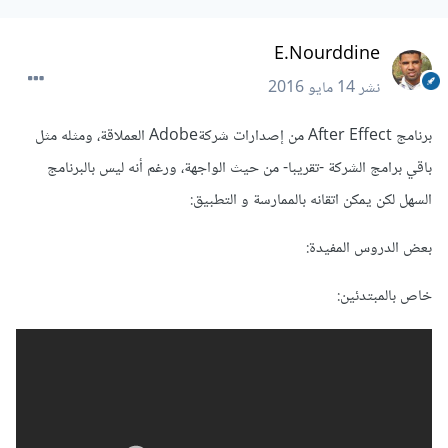
E.Nourddine
نشر
14 مايو 2016
برنامج After Effect من إصدارات شركةAdobe العملاقة، ومثله مثل
باقي برامج الشركة -تقريبا- من حيث الواجهة، ورغم أنه ليس بالبرنامج
السهل لكن يمكن اتقانه بالممارسة و التطبيق:
بعض الدروس المفيدة:
خاص بالمبتدئين: