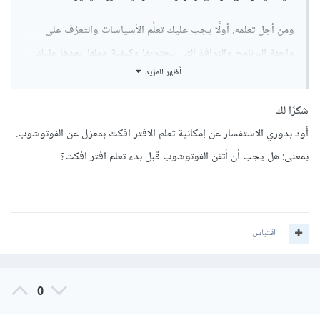
ومن أجل تعلمه. أولًا يجب عليك تعلُم الأسياسات والتعرُف على
واجهة البرنامج والنوافذ التي يحتويها وكيفية عملها، بعدها عليك
أظهر المزيد
التعرف على الإعدادات والتعرف على شريط القوائم ومن الأمور
المُهمة والتي يجب تعلمها في البرنامج هي خط الوقت Time Line.
شكرًا لك
وانصحك بمتابعة هذه السلسلة عن البرنامج:
دورة عن الإصدار
أود بدوري الاستفسار عن إمكانية تعلم الافتر افكت بمعزل عن الفوتوشوب.
السادس من البرنامج
بمعنى: هل يجب أن أتقن الفوتوشوب قبل بدء تعلم افتر افكت؟
أيضًا أنصحك بمتابعة هذا الموقع الأجنبي
videocopilot
فهو قوي
جدا بهذا الخصوص.
اقتباس
ويُمكنك البحث عن الدورات من خلال المنصات التعليمية أو من
خلال يوتيوب وسوف تجد الكثير من الشروحات والدورات المُفيدة
0
حول البرنامج.