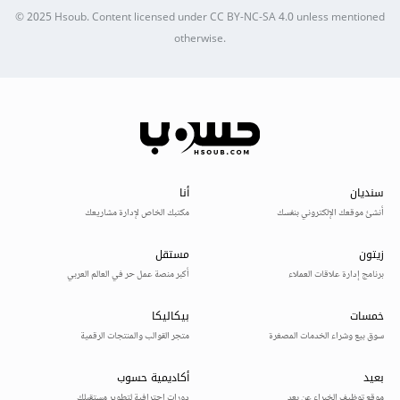
© 2025
Hsoub
.
Content licensed under
CC BY-NC-SA 4.0
unless mentioned
otherwise.