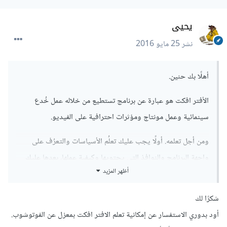
يحيى
نشر
25 مايو 2016
أهلًا بك حنين.
الأفتر افكت هو عبارة عن برنامج تستطيع من خلاله عمل خُدع
سينمائية وعمل مونتاج ومؤثرات احترافية على الفيديو.
ومن أجل تعلمه. أولًا يجب عليك تعلُم الأسياسات والتعرُف على
واجهة البرنامج والنوافذ التي يحتويها وكيفية عملها، بعدها عليك
أظهر المزيد
التعرف على الإعدادات والتعرف على شريط القوائم ومن الأمور
المُهمة والتي يجب تعلمها في البرنامج هي خط الوقت Time Line.
شكرًا لك
وانصحك بمتابعة هذه السلسلة عن البرنامج:
دورة عن الإصدار
أود بدوري الاستفسار عن إمكانية تعلم الافتر افكت بمعزل عن الفوتوشوب.