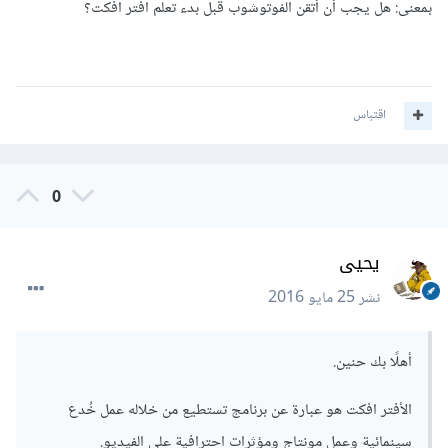
السادس من البرنامج
بمعنى: هل يجب أن أتقن الفوتوشوب قبل بدء تعلم افتر افكت؟
أيضًا أنصحك بمتابعة هذا الموقع الأجنبي
videocopilot
فهو قوي
جدا بهذا الخصوص.
اقتباس
ويُمكنك البحث عن الدورات من خلال المنصات التعليمية أو من
خلال يوتيوب وسوف تجد الكثير من الشروحات والدورات المُفيدة
0
حول البرنامج.
يحيى
نشر
25 مايو 2016
أهلًا بك حنين.
الأفتر افكت هو عبارة عن برنامج تستطيع من خلاله عمل خُدع
سينمائية وعمل مونتاج ومؤثرات احترافية على الفيديو.