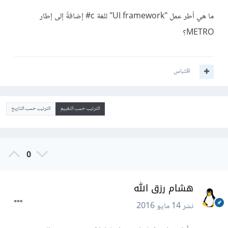
ما هي أطر عمل "UI framework" للغة c# إضافةً إلى إطار
METRO؟
اقتباس
الترتيب حسب التقييم
الترتيب حسب التاريخ
0
هشام رزق الله
نشر
14 مايو 2016