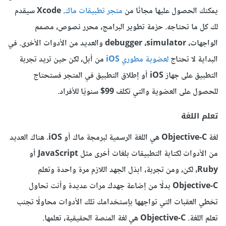
يمكنك الحصول عليها مجانًا من
متجر تطبيقات ماك
. Xcode سيقدم
لك كل ما تحتاجه. حزمة تطوير البرامج، محرر نصوص، مصمم
الواجهات، debugger ،simulator والعديد من الأدوات الأخرى. في
البداية لا تحتاج
لعضوية مطوري iOS
من أبل، لكن حين تريد تجربة
التطبيق على جهاز iOS أو إطلاق التطبيق في المتجر فستحتاج
للحصول على العضوية والتي تكلف 99$ سنويًا للأفراد.
تعلم اللغة
لغة Objective-C هي اللغة الرسمية لبرمجة ماك أو iOS. هناك العديد
من الأدوات لكتابة التطبيقات بلغات أخرى مثل JavaScript أو
Ruby، لكن، ومن تجربة، ابذل الجهد اللازم مرة واحدة وتعلم
Objective-C بدلًا من إضاعة جهدك مرات عديدة وأنت تحاول
تخطي العقبات التي تواجهها بإستخدامك تلك الأدوات محاولًا تجنب
تعلم اللغة. Objective-C هي لغة المنصة الحقيقية، تعلمها.