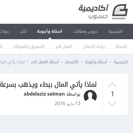
الرئيسية
دروس ومقالات
أسئلة وأجوبة
كتب
دورات
البرمجة
ريادة الأعمال
العمل الحر
التسويق والمبيعات
ال
الرئيسية
أسئلة وأجوبة
الأقسام
أسئلة العمل الحر
لماذا يأتي الم
لماذا يأتي المال ببطء ويذهب بسرعة
1
بواسطة abdelaziz salman
13 مايو 2016