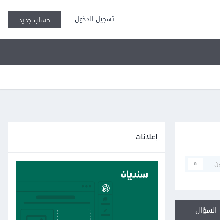
تسجيل الدخول
حساب جديد
إعلانات
ن
0
السؤال