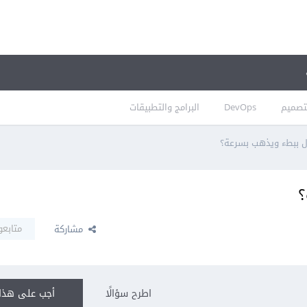
تصميم
DevOps
البرامج والتطبيقات
ال ببطء ويذهب بسرعة؟
؟
متابعو
مشاركة
اطرح سؤالًا
أجب على هذا 