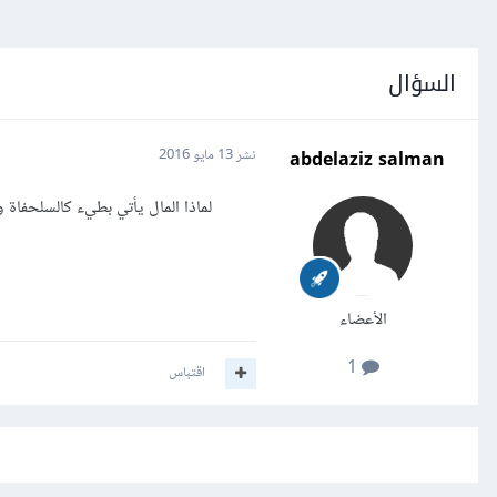
السؤال
abdelaziz salman
نشر
13 مايو 2016
لماذا المال يأتي بطيء كالسلحفاة 
الأعضاء
1
اقتباس