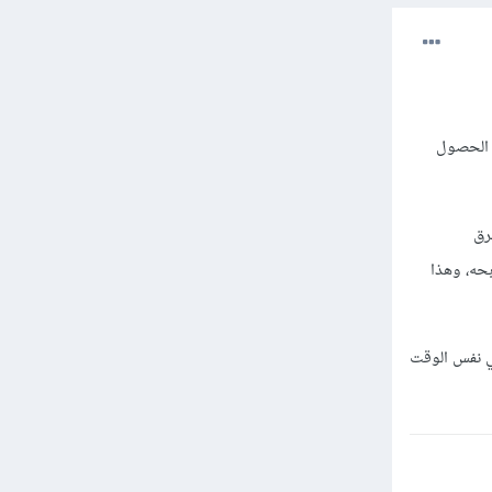
 الحصول
رق
حه، وهذا
في نفس الوقت